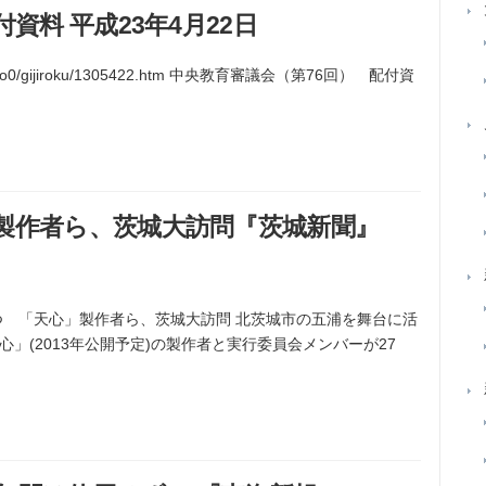
資料 平成23年4月22日
yo/chukyo0/gijiroku/1305422.htm 中央教育審議会（第76回） 配付資
製作者ら、茨城大訪問『茨城新聞』
一つ 「天心」製作者ら、茨城大訪問 北茨城市の五浦を舞台に活
」(2013年公開予定)の製作者と実行委員会メンバーが27