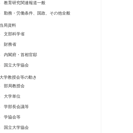
教育研究関連報道一般
勤務・労働条件、国政、その他全般
当局資料
文部科学省
財務省
内閣府・首相官邸
国立大学協会
大学教授会等の動き
部局教授会
大学単位
学部長会議等
学協会等
国立大学協会