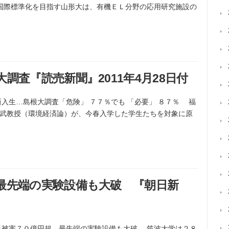
国際標準化を目指す山形大は、有機ＥＬ分野の応用研究施設の
調査『読売新聞』2011年4月28日付
る新入生…島根大調査「危険」 ７７％でも 「必要」 ８７％ 福
武教授（環境経済論）が、今春入学した学生たちを対象に原
最先端の実験設備も大破 『朝日新
の震災被害７０億円超 最先端の実験設備も大破 筑波大学は２８