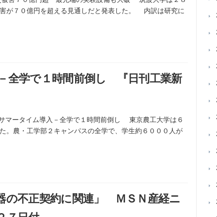
被害が７０億円を超える見通しだと発表した。 内訳は研究に
－全学で１時間前倒し 『日刊工業新
工大、サマータイム導入－全学で１時間前倒し 東京農工大学は６
た。農・工学部２キャンパスの全学で、学生約６０００人が
器の不正契約に関連」 ＭＳＮ産経ニ