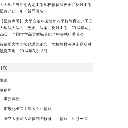
＜大学の自治を否定する学校教育法改正に反対する
緊急アピール・賛同署名＞
【緊急声明】 大学自治を破壊する学校教育法と国立
大学法人法の「改正」法案に反対する 2014年4月
25日 全国大学高専教職員組合中央執行委員会
首都圏大学非常勤講師組合 学校教育法改正案反対
緊急声明 2014年5月13日
目次
表紙
事務局
事務局発
市場化テスト導入阻止情報
国立大学法人法体制の検証 情報 シリーズ