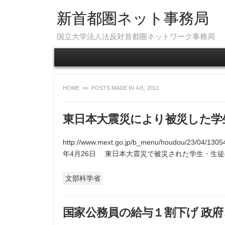
新首都圏ネット事務局
国立大学法人法反対首都圏ネットワーク事務局
HOME
»» POSTS MADE IN 4月, 2011
東日本大震災により被災した学生
http://www.mext.go.jp/b_menu/houdou/
年4月26日 東日本大震災で被災された学生・生徒の
文部科学省
国家公務員の給与１割下げ 政府