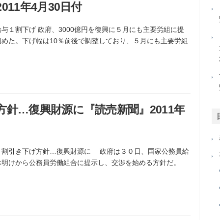
11年4月30日付
の給与１割下げ 政府、3000億円を復興に５月にも主要労組に提
固めた。下げ幅は10％前後で調整しており、５月にも主要労組
針…復興財源に『読売新聞』2011年
与、１割引き下げ方針…復興財源に 政府は３０日、国家公務員給
休明けから公務員労働組合に提示し、交渉を始める方針だ。