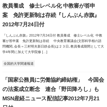
教員養成 修士レベル化 中教審が答申
案 免許更新制は存続『しんぶん赤旗』
2012年7月24日付
『しんぶん赤旗』2012年7月24日付 教員養成 修士レベル化 中教
審が答申案 免許更新制は存続 中央教育審議会(文部科学相の諮
問機関､会長＝三村明夫新日鉄会長)は２３日､教員養成期間として大
学4年間に加えて大学院修 […]
全国的大学関連報道
「国家公務員に労働協約締結権」 今国会
の法案成立断念 連合「野田降ろし」も
MSN産経ニュース配信記事2012年7月21