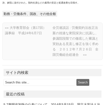
決、参院に送付された。契約社員などの雇用の安定と処遇改善を目指す。
勤務・労働条件、国政、その他全般
««
大学教育部会（第17回）
全労連談話 : 労働契約法改正法
議事録 平成24年6月7日
案の拙速な衆院採決に抗議し、
参議院段階での徹底した審議と
実効ある見直し修正を強く求め
る ２０１２年７月２６日 全
国労働組合総連合
»»
サイト内検索
最近の投稿
5.7声明追加版の公表について 2014年5月15日 国立大学法人法