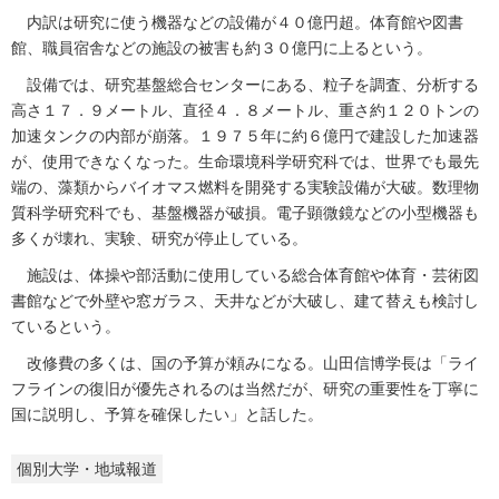
内訳は研究に使う機器などの設備が４０億円超。体育館や図書
館、職員宿舎などの施設の被害も約３０億円に上るという。
設備では、研究基盤総合センターにある、粒子を調査、分析する
高さ１７．９メートル、直径４．８メートル、重さ約１２０トンの
加速タンクの内部が崩落。１９７５年に約６億円で建設した加速器
が、使用できなくなった。生命環境科学研究科では、世界でも最先
端の、藻類からバイオマス燃料を開発する実験設備が大破。数理物
質科学研究科でも、基盤機器が破損。電子顕微鏡などの小型機器も
多くが壊れ、実験、研究が停止している。
施設は、体操や部活動に使用している総合体育館や体育・芸術図
書館などで外壁や窓ガラス、天井などが大破し、建て替えも検討し
ているという。
改修費の多くは、国の予算が頼みになる。山田信博学長は「ライ
フラインの復旧が優先されるのは当然だが、研究の重要性を丁寧に
国に説明し、予算を確保したい」と話した。
個別大学・地域報道