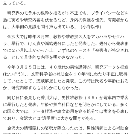
立っている。
研究界のモラルの根幹を揺るがす不正でも、プライバシーなどを
盾に実名や研究内容を伏せるなど、身内の保護を優先。有識者から
は、大学側の見識を問う声も出ている。（小寺以作）
金沢大では昨年８月末、教授や准教授３人をアカハラやセクハ
ラ、暴行で、けん責や減給処分にしたと発表した。処分から発表ま
でに２か月以上かかった上、いずれのケースも「被害者が特定され
る」として具体的な内容を明かさなかった。
今年３月２５日には、４０歳代の男性講師が、研究データを捏造
(ねつぞう)し、文部科学省の補助金を１０年間にわたり不正に取得
していたとして、懲戒解雇したと発表。この時は氏名や年齢はおろ
か、研究内容すらも明らかにしなかった。
同じ日に会見した香川大は、男性准教授（４５）が電車内で乗客
に暴行したと発表。年齢や担当科目などを明らかにしている。多く
の国立大では、データ捏造や論文盗用を巡る処分では実名を公表し
ており、金沢大とは“透明度”に大きな開きがある。
金沢大の情報隠しの姿勢が際立ったのは、男性講師による補助金