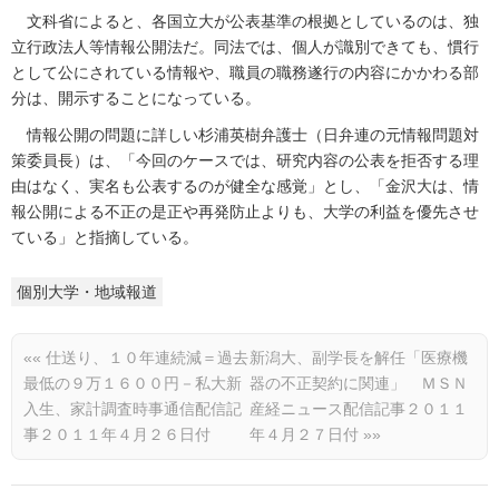
文科省によると、各国立大が公表基準の根拠としているのは、独
立行政法人等情報公開法だ。同法では、個人が識別できても、慣行
として公にされている情報や、職員の職務遂行の内容にかかわる部
分は、開示することになっている。
情報公開の問題に詳しい杉浦英樹弁護士（日弁連の元情報問題対
策委員長）は、「今回のケースでは、研究内容の公表を拒否する理
由はなく、実名も公表するのが健全な感覚」とし、「金沢大は、情
報公開による不正の是正や再発防止よりも、大学の利益を優先させ
ている」と指摘している。
個別大学・地域報道
««
仕送り、１０年連続減＝過去
新潟大、副学長を解任「医療機
最低の９万１６００円－私大新
器の不正契約に関連」 ＭＳＮ
入生、家計調査時事通信配信記
産経ニュース配信記事２０１１
事２０１１年４月２６日付
年４月２７日付
»»