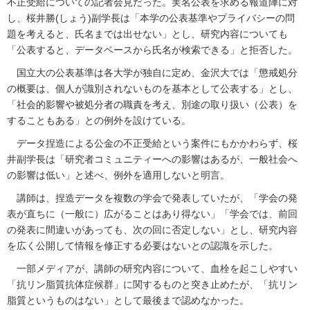
不正受給についての記者会見だった。実名公表を求める報道陣に対
し、桜井勝(しょう)副学長は「本学の公表基準やプライバシーの問
題を考えると、氏名までは出せない」とし、研究内容についても
「公表すると、データベースから氏名が検索できる」と拒否した。
国立大の公表基準は各大学が独自に定め、金沢大では「懲戒処分
の概要は、個人が識別されないものを基本として公表する」とし、
「社会的影響や被処分者の職責を考え、別途の取り扱い（公表）を
することもある」との例外を設けている。
データ捏造による公金の不正受給という案件にもかかわらず、桜
井副学長は「研究者コミュニティーへの影響はあるが、一般社会へ
の影響は低い」と述べ、例外を適用しないと明言。
講師は、捏造データを複数の学会で発表していたが、「学会の発
表が直ちに（一般に）広がることはあり得ない」「学会では、前回
の発表に間違いがあっても、次の回に否定しない」とし、研究内容
を広く公開して情報を修正する必要はないとの認識を示した。
一部メディアが、講師の研究内容について、血栓を起こしやすい
「抗リン脂質抗体症候群」に関するものと突き止めたが、「抗リン
脂質というものはない」として最後まで認めなかった。