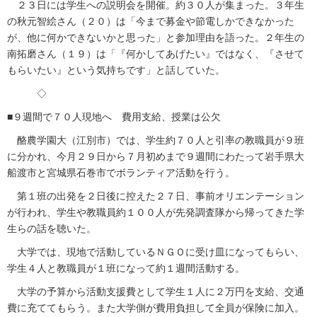
２３日には学生への説明会を開催。約３０人が集まった。３年生
の秋元智絵さん（２０）は「今まで募金や節電しかできなかった
が、他に何かできないかと思った」と参加理由を語った。２年生の
南拓磨さん（１９）は「『何かしてあげたい』ではなく、『させて
もらいたい』という気持ちです」と話していた。
◇
■９週間で７０人現地へ 費用支給、授業は公欠
酪農学園大（江別市）では、学生約７０人と引率の教職員が９班
に分かれ、今月２９日から７月初めまで９週間にわたって岩手県大
船渡市と宮城県石巻市でボランティア活動を行う。
第１班の出発を２日後に控えた２７日、事前オリエンテーション
が行われ、学生や教職員約１００人が先発調査隊から帰ってきた学
生らの話を聴いた。
大学では、現地で活動しているＮＧＯに受け皿になってもらい、
学生４人と教職員が１班になって約１週間活動する。
大学の予算から活動支援費として学生１人に２万円を支給、交通
費に充ててもらう。また大学側が費用負担して全員が保険に加入。