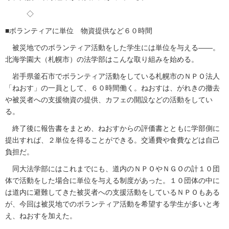
◇
■ボランティアに単位 物資提供など６０時間
被災地でのボランティア活動をした学生には単位を与える――。
北海学園大（札幌市）の法学部はこんな取り組みを始める。
岩手県釜石市でボランティア活動をしている札幌市のＮＰＯ法人
「ねおす」の一員として、６０時間働く。ねおすは、がれきの撤去
や被災者への支援物資の提供、カフェの開設などの活動をしてい
る。
終了後に報告書をまとめ、ねおすからの評価書とともに学部側に
提出すれば、２単位を得ることができる。交通費や食費などは自己
負担だ。
同大法学部にはこれまでにも、道内のＮＰＯやＮＧＯの計１０団
体で活動をした場合に単位を与える制度があった。１０団体の中に
は道内に避難してきた被災者への支援活動をしているＮＰＯもある
が、今回は被災地でのボランティア活動を希望する学生が多いと考
え、ねおすを加えた。