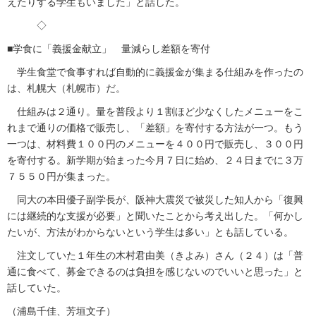
えたりする学生もいました」と話した。
◇
■学食に「義援金献立」 量減らし差額を寄付
学生食堂で食事すれば自動的に義援金が集まる仕組みを作ったの
は、札幌大（札幌市）だ。
仕組みは２通り。量を普段より１割ほど少なくしたメニューをこ
れまで通りの価格で販売し、「差額」を寄付する方法が一つ。もう
一つは、材料費１００円のメニューを４００円で販売し、３００円
を寄付する。新学期が始まった今月７日に始め、２４日までに３万
７５５０円が集まった。
同大の本田優子副学長が、阪神大震災で被災した知人から「復興
には継続的な支援が必要」と聞いたことから考え出した。「何かし
たいが、方法がわからないという学生は多い」とも話している。
注文していた１年生の木村君由美（きよみ）さん（２４）は「普
通に食べて、募金できるのは負担を感じないのでいいと思った」と
話していた。
（浦島千佳、芳垣文子）