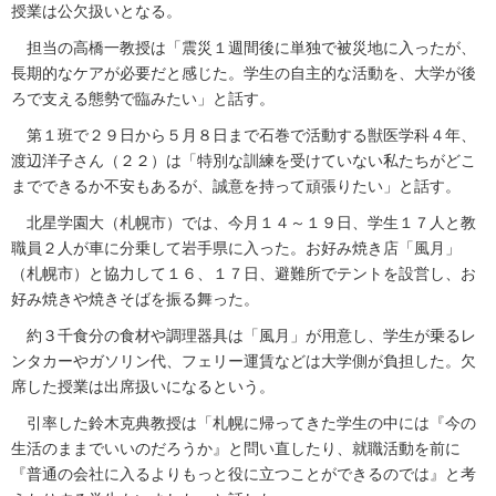
授業は公欠扱いとなる。
担当の高橋一教授は「震災１週間後に単独で被災地に入ったが、
長期的なケアが必要だと感じた。学生の自主的な活動を、大学が後
ろで支える態勢で臨みたい」と話す。
第１班で２９日から５月８日まで石巻で活動する獣医学科４年、
渡辺洋子さん（２２）は「特別な訓練を受けていない私たちがどこ
までできるか不安もあるが、誠意を持って頑張りたい」と話す。
北星学園大（札幌市）では、今月１４～１９日、学生１７人と教
職員２人が車に分乗して岩手県に入った。お好み焼き店「風月」
（札幌市）と協力して１６、１７日、避難所でテントを設営し、お
好み焼きや焼きそばを振る舞った。
約３千食分の食材や調理器具は「風月」が用意し、学生が乗るレ
ンタカーやガソリン代、フェリー運賃などは大学側が負担した。欠
席した授業は出席扱いになるという。
引率した鈴木克典教授は「札幌に帰ってきた学生の中には『今の
生活のままでいいのだろうか』と問い直したり、就職活動を前に
『普通の会社に入るよりもっと役に立つことができるのでは』と考