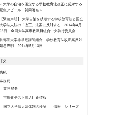
＜大学の自治を否定する学校教育法改正に反対する
緊急アピール・賛同署名＞
【緊急声明】 大学自治を破壊する学校教育法と国立
大学法人法の「改正」法案に反対する 2014年4月
25日 全国大学高専教職員組合中央執行委員会
首都圏大学非常勤講師組合 学校教育法改正案反対
緊急声明 2014年5月13日
目次
表紙
事務局
事務局発
市場化テスト導入阻止情報
国立大学法人法体制の検証 情報 シリーズ