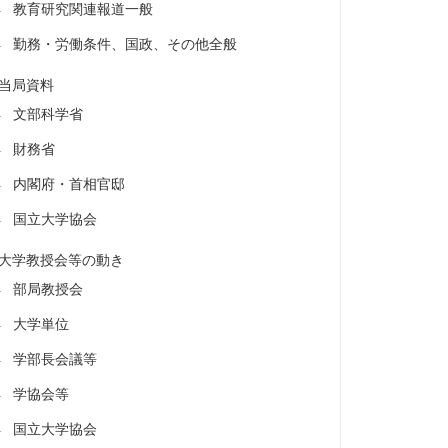
教育研究関連報道一般
勤務・労働条件、国政、その他全般
当局資料
文部科学省
財務省
内閣府・首相官邸
国立大学協会
大学教授会等の動き
部局教授会
大学単位
学部長会議等
学協会等
国立大学協会