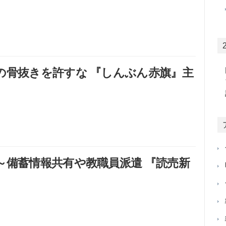
の骨抜きを許すな 『しんぶん赤旗』主
～備蓄情報共有や教職員派遣 『読売新