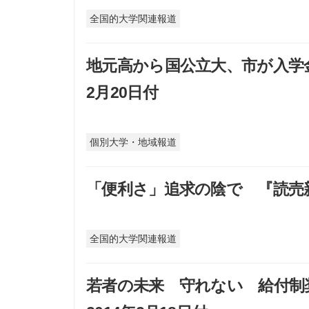
全国的大学関連報道
地元高から国公立大、市が入学金
2月20日付
個別大学・地域報道
「便利さ」追求の陰で 『読売新聞
全国的大学関連報道
若者の未来 守れない 給付制