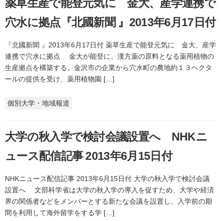
薬草生産で能登元気に 金大、産学連携で
穴水に拠点『北國新聞 』2013年6月17日付
『北國新聞 』2013年6月17日付 薬草生産で能登元気に 金大、産学
連携で穴水に拠点 金大が能登に、漢方薬の原料となる薬用植物の
生産拠点を構築する。金沢市の企業から穴水町の農地約１３ヘクタ
ールの提供を受け、薬用植物園 […]
個別大学・地域報道
大学の秋入学で検討会議設置へ NHKニ
ュース配信記事 2013年6月15日付
NHKニュース配信記事 2013年6月15日付 大学の秋入学で検討会議
設置へ 文部科学省は大学の秋入学の導入を促すため、大学や経済
界の関係者などをメンバーとする新たな会議を設置し、入学前の期
間を利用して海外留学をする学 […]