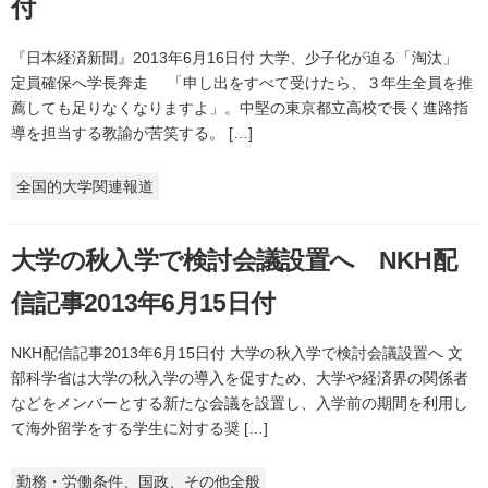
付
『日本経済新聞』2013年6月16日付 大学、少子化が迫る「淘汰」
定員確保へ学長奔走 「申し出をすべて受けたら、３年生全員を推
薦しても足りなくなりますよ」。中堅の東京都立高校で長く進路指
導を担当する教諭が苦笑する。 […]
全国的大学関連報道
大学の秋入学で検討会議設置へ NKH配
信記事2013年6月15日付
NKH配信記事2013年6月15日付 大学の秋入学で検討会議設置へ 文
部科学省は大学の秋入学の導入を促すため、大学や経済界の関係者
などをメンバーとする新たな会議を設置し、入学前の期間を利用し
て海外留学をする学生に対する奨 […]
勤務・労働条件、国政、その他全般