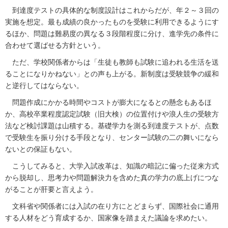
到達度テストの具体的な制度設計はこれからだが、年２～３回の
実施を想定。最も成績の良かったものを受験に利用できるようにす
るほか、問題は難易度の異なる３段階程度に分け、進学先の条件に
合わせて選ばせる方針という。
ただ、学校関係者からは「生徒も教師も試験に追われる生活を送
ることになりかねない」との声も上がる。新制度は受験競争の緩和
と逆行してはならない。
問題作成にかかる時間やコストが膨大になるとの懸念もあるほ
か、高校卒業程度認定試験（旧大検）の位置付けや浪人生の受験方
法など検討課題は山積する。基礎学力を測る到達度テストが、点数
で受験生を振り分ける手段となり、センター試験の二の舞いになら
ないとの保証もない。
こうしてみると、大学入試改革は、知識の暗記に偏った従来方式
から脱却し、思考力や問題解決力を含めた真の学力の底上げにつな
がることが肝要と言えよう。
文科省や関係者には入試の在り方にとどまらず、国際社会に通用
する人材をどう育成するか、国家像を踏まえた議論を求めたい。