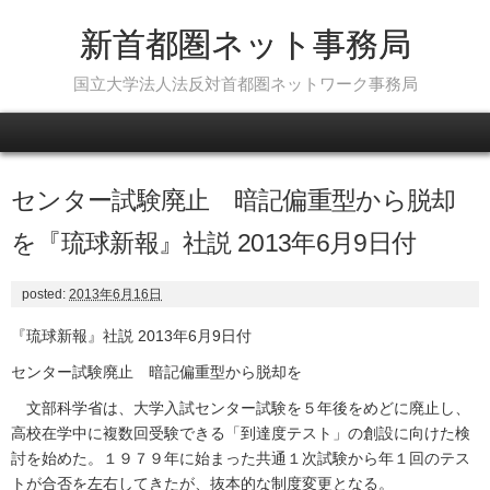
新首都圏ネット事務局
国立大学法人法反対首都圏ネットワーク事務局
Skip to content
センター試験廃止 暗記偏重型から脱却
を『琉球新報』社説 2013年6月9日付
posted:
2013年6月16日
『琉球新報』社説 2013年6月9日付
センター試験廃止 暗記偏重型から脱却を
文部科学省は、大学入試センター試験を５年後をめどに廃止し、
高校在学中に複数回受験できる「到達度テスト」の創設に向けた検
討を始めた。１９７９年に始まった共通１次試験から年１回のテス
トが合否を左右してきたが、抜本的な制度変更となる。