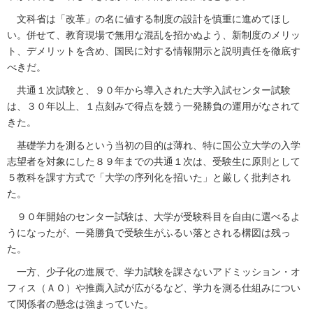
文科省は「改革」の名に値する制度の設計を慎重に進めてほし
い。併せて、教育現場で無用な混乱を招かぬよう、新制度のメリッ
ト、デメリットを含め、国民に対する情報開示と説明責任を徹底す
べきだ。
共通１次試験と、９０年から導入された大学入試センター試験
は、３０年以上、１点刻みで得点を競う一発勝負の運用がなされて
きた。
基礎学力を測るという当初の目的は薄れ、特に国公立大学の入学
志望者を対象にした８９年までの共通１次は、受験生に原則として
５教科を課す方式で「大学の序列化を招いた」と厳しく批判され
た。
９０年開始のセンター試験は、大学が受験科目を自由に選べるよ
うになったが、一発勝負で受験生がふるい落とされる構図は残っ
た。
一方、少子化の進展で、学力試験を課さないアドミッション・オ
フィス（ＡＯ）や推薦入試が広がるなど、学力を測る仕組みについ
て関係者の懸念は強まっていた。