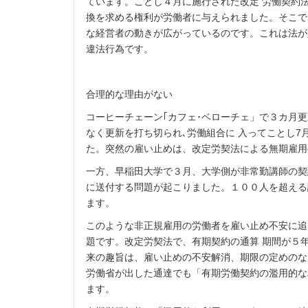
ています。ことし４月に施行された改定 労働契約
換を求める権利が労働者に与えられました。そこで
な経営者の動きが広がっているのです。これは法が
違法行為です。
合理的な理由がない
コーヒーチェーン｢カフェ･ベローチェ」で３カ月
なく更新を打ち切られ､労働組合に 入ってことし7
た。突然の雇い止めは、改定労契法による無期雇用
一方、早稲田大学で３月、大学側が非常勤講師の契
に送付する問題が起こりました。１００人を超える
ます。
このような非正規雇用の労働者を雇い止め不安に追
題です。改定労契法で、有期契約の通算 期間が５
来の趣旨は、雇い止めの不安解消、期限の定めのな
労働省が出した通達でも「有期労働契約の濫用的な
ます。