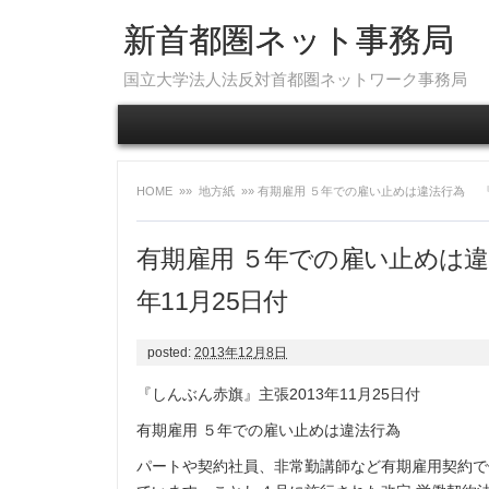
新首都圏ネット事務局
国立大学法人法反対首都圏ネットワーク事務局
HOME
»»
地方紙
»» 有期雇用 ５年での雇い止めは違法行為 『
有期雇用 ５年での雇い止めは違
年11月25日付
posted:
2013年12月8日
『しんぶん赤旗』主張2013年11月25日付
有期雇用
５年での雇い止めは違法行為
パートや契約社員、非常勤講師など有期雇用契約で