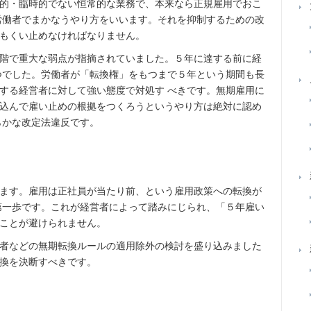
的・臨時的でない恒常的な業務で、本来なら正規雇用でおこ
労働者でまかなうやり方をいいます。それを抑制するための改
もくい止めなければなりません。
階で重大な弱点が指摘されていました。５年に達する前に経
つでした。労働者が「転換権」をもつまで５年という期間も長
する経営者に対して強い態度で対処す べきです。無期雇用に
込んで雇い止めの根拠をつくろうというやり方は絶対に認め
らかな改定法違反です。
ます。雇用は正社員が当たり前、という雇用政策への転換が
第一歩です。これが経営者によって踏みにじられ、「５年雇い
ことが避けられません。
者などの無期転換ルールの適用除外の検討を盛り込みました
換を決断すべきです。