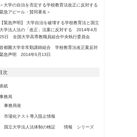
＜大学の自治を否定する学校教育法改正に反対する
緊急アピール・賛同署名＞
【緊急声明】 大学自治を破壊する学校教育法と国立
大学法人法の「改正」法案に反対する 2014年4月
25日 全国大学高専教職員組合中央執行委員会
首都圏大学非常勤講師組合 学校教育法改正案反対
緊急声明 2014年5月13日
目次
表紙
事務局
事務局発
市場化テスト導入阻止情報
国立大学法人法体制の検証 情報 シリーズ