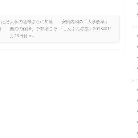
、ただ
大学の危機さらに加速 安倍内閣の「大学改革」
8日
自治の保障、予算増こそ 『しんぶん赤旗』2013年11
月25日付
»»