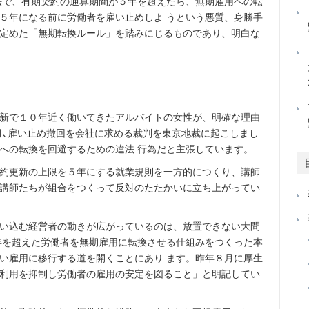
法で、有期契約の通算期間が５年を超えたら、無期雇用への転
５年になる前に労働者を雇い止めしよ うという悪質、身勝手
定めた「無期転換ルール」を踏みにじるものであり、明白な
更新で１０年近く働いてきたアルバイトの女性が、明確な理由
月､雇い止め撤回を会社に求める裁判を東京地裁に起こしまし
への転換を回避するための違法 行為だと主張しています。
約更新の上限を５年にする就業規則を一方的につくり、講師
講師たちが組合をつくって反対のたたかいに立ち上がってい
い込む経営者の動きが広がっているのは、放置できない大問
年を超えた労働者を無期雇用に転換させる仕組みをつくった本
い雇用に移行する道を開くことにあり ます。昨年８月に厚生
利用を抑制し労働者の雇用の安定を図ること」と明記してい