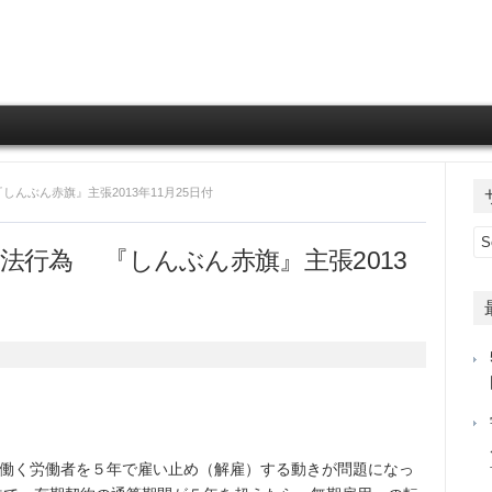
Skip to content
しんぶん赤旗』主張2013年11月25日付
法行為 『しんぶん赤旗』主張2013
働く労働者を５年で雇い止め（解雇）する動きが問題になっ