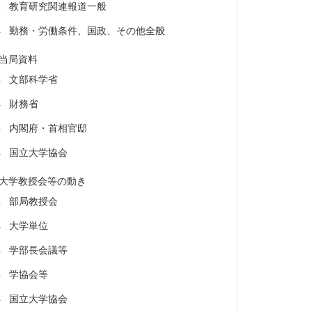
教育研究関連報道一般
勤務・労働条件、国政、その他全般
当局資料
文部科学省
財務省
内閣府・首相官邸
国立大学協会
大学教授会等の動き
部局教授会
大学単位
学部長会議等
学協会等
国立大学協会