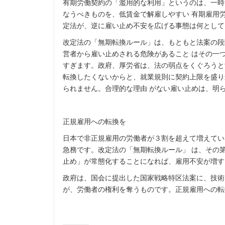
有期労働契約の「濫用的な利用」というのは、一時
なうべきものを、低賃金で解雇しやすい 有期雇用
定法が、逆に雇い止め不安を広げる事態は何として
改定法の「無期転換ルール」は、もともと法案の段
営者から雇い止めされる危険があること はその一
すぎます。政府、厚労省は、法の弱点をくぐろうと
転換したくないからと、就業規則に契約上限を盛り
られません。合理的な理由 がない雇い止めは、明
正規雇用への転換を
日本で非正規雇用の労働者が３割を超えて増えてい
急務です。改定法の「無期転換ルール」 は、その
止め」が常態化することになれば、雇用不安が増す
政府は、国会に提出した国家戦略特区法案に、技術
が、労働者の権利を奪うものです。正規雇用への転