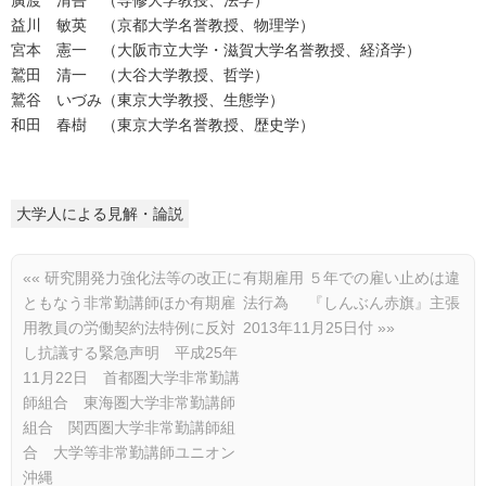
廣渡 清吾 （専修大学教授、法学）
益川 敏英 （京都大学名誉教授、物理学）
宮本 憲一 （大阪市立大学・滋賀大学名誉教授、経済学）
鷲田 清一 （大谷大学教授、哲学）
鷲谷 いづみ（東京大学教授、生態学）
和田 春樹 （東京大学名誉教授、歴史学）
大学人による見解・論説
««
研究開発力強化法等の改正に
有期雇用 ５年での雇い止めは違
ともなう非常勤講師ほか有期雇
法行為 『しんぶん赤旗』主張
用教員の労働契約法特例に反対
2013年11月25日付
»»
し抗議する緊急声明 平成25年
11月22日 首都圏大学非常勤講
師組合 東海圏大学非常勤講師
組合 関西圏大学非常勤講師組
合 大学等非常勤講師ユニオン
沖縄