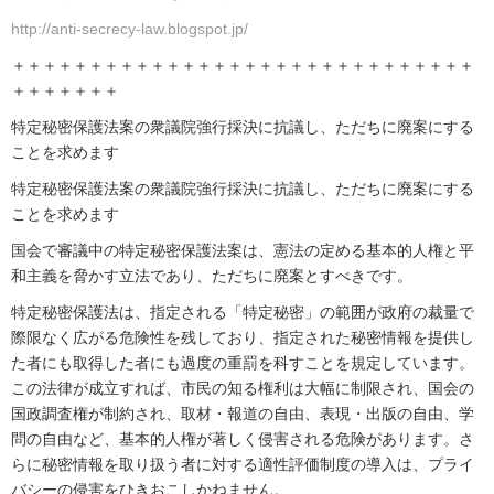
http://anti-secrecy-law.blogspot.jp/
＋＋＋＋＋＋＋＋＋＋＋＋＋＋＋＋＋＋＋＋＋＋＋＋＋＋＋＋＋＋
＋＋＋＋＋＋＋
特定秘密保護法案の衆議院強行採決に抗議し、ただちに廃案にする
ことを求めます
特定秘密保護法案の衆議院強行採決に抗議し、ただちに廃案にする
ことを求めます
国会で審議中の特定秘密保護法案は、憲法の定める基本的人権と平
和主義を脅かす立法であり、ただちに廃案とすべきです。
特定秘密保護法は、指定される「特定秘密」の範囲が政府の裁量で
際限なく広がる危険性を残しており、指定された秘密情報を提供し
た者にも取得した者にも過度の重罰を科すことを規定しています。
この法律が成立すれば、市民の知る権利は大幅に制限され、国会の
国政調査権が制約され、取材・報道の自由、表現・出版の自由、学
問の自由など、基本的人権が著しく侵害される危険があります。さ
らに秘密情報を取り扱う者に対する適性評価制度の導入は、プライ
バシーの侵害をひきおこしかねません。