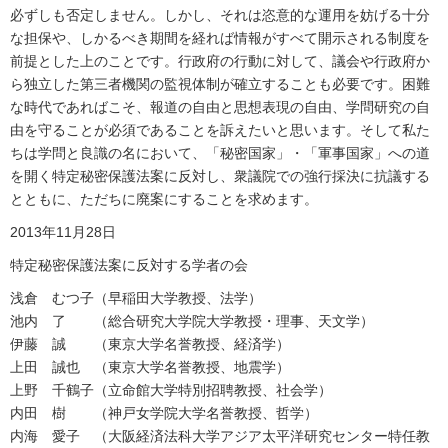
必ずしも否定しません。しかし、それは恣意的な運用を妨げる十分
な担保や、しかるべき期間を経れば情報がすべて開示される制度を
前提とした上のことです。行政府の行動に対して、議会や行政府か
ら独立した第三者機関の監視体制が確立することも必要です。困難
な時代であればこそ、報道の自由と思想表現の自由、学問研究の自
由を守ることが必須であることを訴えたいと思います。そして私た
ちは学問と良識の名において、「秘密国家」・「軍事国家」への道
を開く特定秘密保護法案に反対し、衆議院での強行採決に抗議する
とともに、ただちに廃案にすることを求めます。
2013年11月28日
特定秘密保護法案に反対する学者の会
浅倉 むつ子（早稲田大学教授、法学）
池内 了 （総合研究大学院大学教授・理事、天文学）
伊藤 誠 （東京大学名誉教授、経済学）
上
田 誠也 （東京大学名誉教授、地震学）
上野 千鶴子（立命館大学特別招聘教授、社会学）
内田 樹 （神戸女学院大学名誉教授、哲学）
内海 愛子 （大阪経済法科大学アジア太平洋研究センター特任教