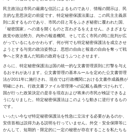
民主政治は市民の厳粛な信託によるものであり、情報の開示は、民
主的な意思決定の前提です。特定秘密保護法案は、この民主主義原
則に反するものであり、市民の目と耳をふさぎ秘密に覆われた国、
「秘密国家」への道を開くものと言わざるをえません。さまざまな
政党や政治勢力、内外の報道機関、そして広く市民の間に批判が広
がっているにもかかわらず、何が何でも特定秘密保護法を成立させ
ようとする与党の政治姿勢は、思想の自由と報道の自由を奪って戦
争へと突き進んだ戦前の政府をほうふつとさせます。
さらに、特定秘密保護法は国の統一的な文書管理原則に打撃を与え
るおそれがあります。公文書管理の基本ルールを定めた公文書管理
法が2011年に施行され、現在では行政機関における文書作成義務が
明確にされ、行政文書ファイル管理簿への記載も義務づけられて、
国が行った政策決定の是非を現在および将来の市民が検証できるよ
うになりました。特定秘密保護法はこのような動きに逆行するもの
です。
いったい今なぜ特定秘密保護法を性急に立法する必要があるのか、
安倍首相は説得力ある説明を行っていません。外交・安全保障等に
かんして、短期的・限定的に一定の秘密が存在することを私たちも