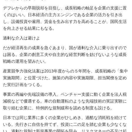
デフレからの早期脱却を目指し、成長戦略の軸足を企業の支援に置
くのはいい。日本経済の主力エンジンである企業の活力を引き出
し、設備投資や雇用、賃金を生み出す力を高めることが、国民生活
を向上させる結果にもなる。
過剰な介入は避けよ
だが経済再生の成果を急ぐあまり、国が過剰な介入に乗り出すので
は困る。企業の創意工夫や自主的な経営判断を妨げないような成長
戦略の運用を望みたい。
産業競争力強化法案は2013年度からの５年間を、成長戦略の「集中
実施期間」と位置づけた。施策の内容や実施期限、担当閣僚を定め
た実行計画をつくる。
事業の再編や先端設備の導入、ベンチャー支援に動く企業を法人税
減税などで優遇する。車の自動運転のような先端技術の実証実験に
取り組む企業に、特例的な規制緩和を認める制度も設ける。
日本では同じ業界に多くの企業がひしめき、過酷な消耗戦を続けて
いる。先行きに自信を持てず、投資に二の足を踏む企業も少なくな
い。過剰な規制は新規事業の開拓を阻み、リスクマネーの不足は起