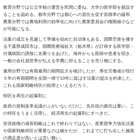
教育分野では公立学校の運営を民間に委ね、大学の医学部を新設す
ることを認める。都市分野では都心への居住を促す容積率の緩和、
農業分野では農地利用の効率化に向けた農業委員会の権限縮小など
が可能になる。
法案の成立を見越して準備を始めた自治体もある。国際空港を擁す
る千葉県成田市は、国際医療福祉大（栃木県）が計画する医学部・
付属病院の誘致に名乗りをあげた。海外からも医師や患者を招き、
一般の会社員世帯が払える学費に抑えることを売り物にする。
雇用分野では有期雇用の期間拡大を検討したが、厚生労働省が現行
５年の有期期間を全国一律で10年に延ばす法案の提出を約束した。
これも国家戦略特区の効用といえるだろう。
特区を再生の起爆剤に
政府の規制改革会議がふがいないだけに、先兵役の責任は重い。こ
の特区をうまく活用し、経済再生の起爆剤にすべきだ。
安倍政権の成長戦略はこれで終わりではない。産業競争力強化法案
や国家戦略特区が重要なのは確かだが、これまでに打ち出した施策
の満足度が高いとは言い難い。