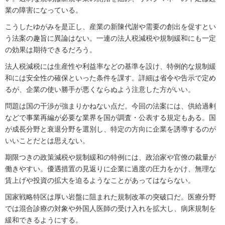
業の障害になっている。
こうしたゆがみを是正し、産業の新陳代謝や需要の創出を促すとい
う法案の趣旨に異論はない。一連の法人税減税や規制緩和にも一定
の効果は期待できるだろう。
法人税減税には生産性や利益率などの基準を設け、特例的な規制緩
和には安全性の確保といった条件を課す。詳細は省令や告示で定め
るが、企業の使い勝手が悪くならぬよう注意した方がいい。
問題は国の干渉が強まりかねない点だ。今回の法案には、供給過剰
などで事業再編が必要な業界を国が調査・公表する規定もある。国
が成長分野と衰退分野を選別し、特定の方向に企業を誘導するのが
いいことだとは思えない。
期限つきの政策減税や規制緩和の特例には、政治家や官僚の裁量が
働きやすい。優遇措置の見返りに企業に過度の圧力をかけ、無理な
賃上げや投資の拡大を迫るようなことがあってはならない。
国家戦略特区は厚い岩盤に阻まれた規制改革の突破口だ。医療分野
では混合診療の対象や外国人医師の受け入れを拡大し、病床規制を
緩和できるようにする。