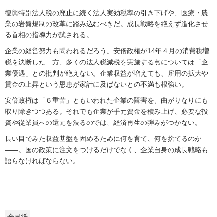
復興特別法人税の廃止に続く法人実効税率の引き下げや、医療・農
業の岩盤規制の改革に踏み込むべきだ。成長戦略を絶えず進化させ
る首相の指導力が試される。
企業の経営努力も問われるだろう。安倍政権が14年４月の消費税増
税を決断した一方、多くの法人税減税を実施する点については「企
業優遇」との批判が絶えない。企業収益が増えても、雇用の拡大や
賃金の上昇という恩恵が家計に及ばないとの不満も根強い。
安倍政権は「６重苦」ともいわれた企業の障害を、曲がりなりにも
取り除きつつある。それでも企業が手元資金を積み上げ、必要な投
資や従業員への還元を渋るのでは、経済再生の弾みがつかない。
長い目でみた収益基盤を固めるために何を育て、何を捨てるのか
――。国の政策に注文をつけるだけでなく、企業自身の成長戦略も
語らなければならない。
全国紙