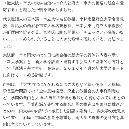
（徹大阪）市長の大学自治への介入と府大・市大の拙速な統合を憂
慮する」と題した声明を発表しました。
代表世話人の宮本憲一市立大学名誉教授、小林宏至府立大学名誉教
授、世話人の西谷敏市立大学名誉教授、三本弘乗元府立大学教授ら
が府庁内で記者会見。宮本氏は統合問題が「チェックとか議論がな
いまますすめられていることに大きな危惧を感じている」と述べま
した。
大阪府・市と両大学は９日に統合後の新大学の具体的内容を示す
「新大学案」と、新大学を設置・運営する新法人の基本的な方針と
して「新法人基本方針」を策定。２０１６年４月の新大学スタート
に向けてすすめる計画です。
声明は、「大学自治にかかわる２つの大きな問題がある」と指摘。
学長選考問題での「全学意向投票」廃止と教授会の人事権剥奪な
ど、学問の自由と大 学の自治の伝統が根底から脅かされているとの
べています。予算削減が先行する統合計画の推進はあまりに拙速だ
とのべ、両大学の内部での徹底した討議を期待 し、両大学の元教員
や卒業生、府民・市民の意見を尊重し、両大学の将来のあり方を真
剣に考えたいとしています。