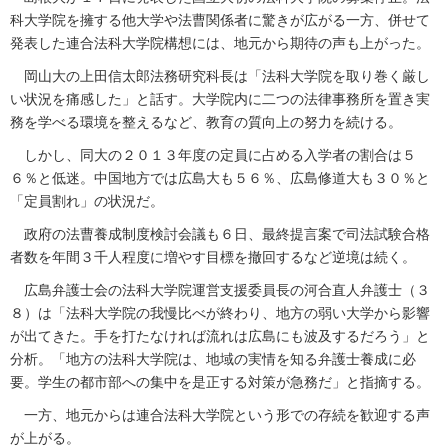
科大学院を擁する他大学や法曹関係者に驚きが広がる一方、併せて
発表した連合法科大学院構想には、地元から期待の声も上がった。
岡山大の上田信太郎法務研究科長は「法科大学院を取り巻く厳し
い状況を痛感した」と話す。大学院内に二つの法律事務所を置き実
務を学べる環境を整えるなど、教育の質向上の努力を続ける。
しかし、同大の２０１３年度の定員に占める入学者の割合は５
６％と低迷。中国地方では広島大も５６％、広島修道大も３０％と
「定員割れ」の状況だ。
政府の法曹養成制度検討会議も６日、最終提言案で司法試験合格
者数を年間３千人程度に増やす目標を撤回するなど逆境は続く。
広島弁護士会の法科大学院運営支援委員長の河合直人弁護士（３
８）は「法科大学院の我慢比べが終わり、地方の弱い大学から影響
が出てきた。手を打たなければ流れは広島にも波及するだろう」と
分析。「地方の法科大学院は、地域の実情を知る弁護士養成に必
要。学生の都市部への集中を是正する対策が急務だ」と指摘する。
一方、地元からは連合法科大学院という形での存続を歓迎する声
が上がる。