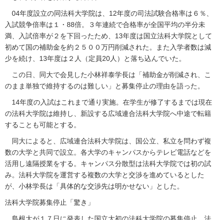
04年度設立の同法科大学院は、12年度の司法試験合格率は６％、
入試競争倍率は１・88倍。３年連続で合格率が全国平均の半分未
満、入試倍率が２を下回ったため、13年度は国立法科大学院として
初めて国の補助金を約２５００万円削減された。また入学者数は減
少を続け、13年度は２人（定員20人）と落ち込んでいた。
この日、同大で会見した小林祥泰学長は「補助金が削減され、こ
のまま単独で維持するのは難しい」と募集停止の理由を語った。
14年度の入試はこれまで通り実施。在学生が修了するまでは現在
の法科大学院は維持し、新設する広域連合法科大学院へ中途で転籍
することも可能とする。
同大によると、広域連合法科大学院は、国公立、私立を問わず複
数の大学と共同で設立。各大学のキャンパスからテレビ電話などを
活用し遠隔授業をする。キャンパス分散型は法科大学院では初の試
み。法科大学院を運営する複数の大学と交渉を進めているとした
が、小林学長は「具体的な交渉先は明かせない」とした。
法科大学院募集停止「驚き」
島根大が１７日に発表した国立大初の法科大学院の募集停止。法