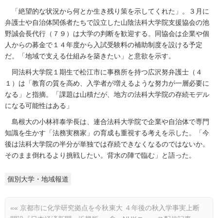
「絶望的な状況から何とか生き残り策を示してくれた」。３月に
弁護士や自治体関係者たちで設立した山陰法科大学院支援協会の池
野誠会長代行（７９）は大学の判断を歓迎する。同協会は企業や個
人からの募金で１４年度から入試受験料の補助制度を設ける予定
だ。「地域で支える仕組みを築きたい」と意欲を示す。
同法科大学院１期生で松江市に事務所を持つ広沢努弁護士（４
１）は「教育の質を高め、入学者が増えるような努力が一層必要に
なる」と指摘。「課題は山積だが、地方の法科大学院の存続モデル
になる可能性はある」
島根大の小林祥泰学長は、連合法科大学院で企業や自治体で専門
知識を生かす「法務実務家」の育成も重視する考えを示した。「今
後は法科大学院の半分が単独では存続できなくなるのではないか。
そのまま倒れるより挑戦したい。背水の陣で臨む」と語った。
個別大学・地域報道
««
京都市に化学研究拠点を今秋
東大 ４年後の秋入学事実上断