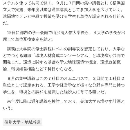
ステムを使って共同で開く。９月に３日間の集中講義として横浜国
立大で実施、来年度以降は通年講義として参加大学を広げていく。
遠隔地でテレビ中継で授業を受ける学生も単位が認定される仕組み
だ。
19日に都内の学士会館で山沢清人信大学長ら、４大学の学長が出
席して単位互換協定を結ぶ。
講義は大学院の修士課程レベルの副専攻を想定しており、大学な
どでつくる組織「環境人材育成コンソーシアム」と環境省が共同で
開発した。環境に関する基礎を学ぶ地球環境学概論、環境政策概
論、環境経営概論など７科目からなる。
９月の集中講義はこの７科目のオムニバスで、３日間で１科目２
単位として認定される。工学や経営学など様々な分野を専門に持つ
学生を、環境との調和を意識した経済人に育てる狙いだ。
来年度以降は通年講義を検討しており、参加大学も増やす計画と
いう。
個別大学・地域報道