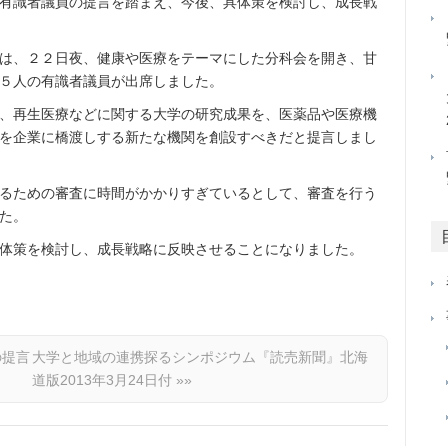
有識者議員の提言を踏まえ、今後、具体策を検討し、成長戦
は、２２日夜、健康や医療をテーマにした分科会を開き、甘
５人の有識者議員が出席しました。
、再生医療などに関する大学の研究成果を、医薬品や医療機
を企業に橋渡しする新たな機関を創設すべきだと提言しまし
るための審査に時間がかかりすぎているとして、審査を行う
た。
体策を検討し、成長戦略に反映させることになりました。
の提言
大学と地域の連携探るシンポジウム『読売新聞』北海
道版2013年3月24日付
»»