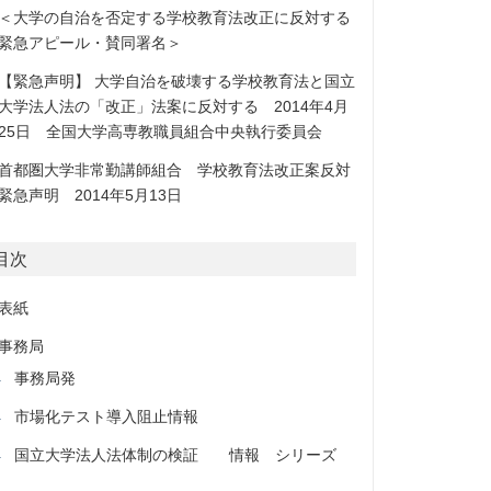
＜大学の自治を否定する学校教育法改正に反対する
緊急アピール・賛同署名＞
【緊急声明】 大学自治を破壊する学校教育法と国立
大学法人法の「改正」法案に反対する 2014年4月
25日 全国大学高専教職員組合中央執行委員会
首都圏大学非常勤講師組合 学校教育法改正案反対
緊急声明 2014年5月13日
目次
表紙
事務局
事務局発
市場化テスト導入阻止情報
国立大学法人法体制の検証 情報 シリーズ