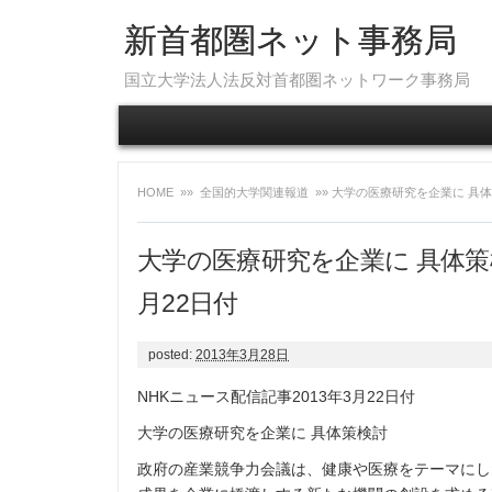
新首都圏ネット事務局
国立大学法人法反対首都圏ネットワーク事務局
HOME
»»
全国的大学関連報道
»» 大学の医療研究を企業に 具体
大学の医療研究を企業に 具体策検
月22日付
posted:
2013年3月28日
NHKニュース配信記事2013年3月22日付
大学の医療研究を企業に 具体策検討
政府の産業競争力会議は、健康や医療をテーマにし