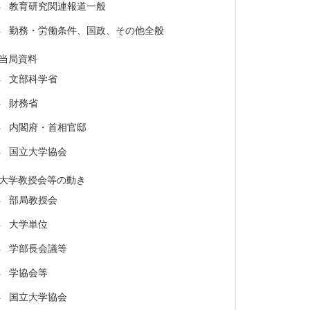
教育研究関連報道一般
勤務・労働条件、国政、その他全般
当局資料
文部科学省
財務省
内閣府・首相官邸
国立大学協会
大学教授会等の動き
部局教授会
大学単位
学部長会議等
学協会等
国立大学協会