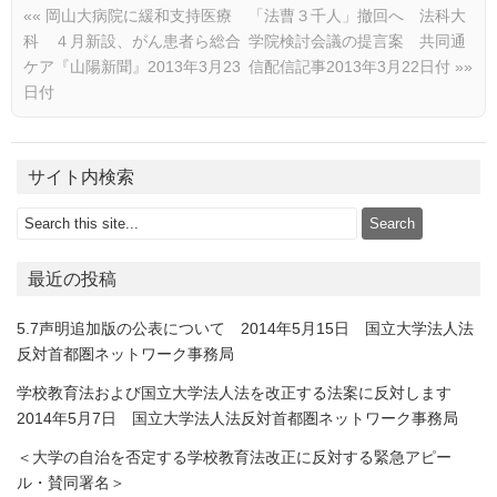
««
岡山大病院に緩和支持医療
「法曹３千人」撤回へ 法科大
科 ４月新設、がん患者ら総合
学院検討会議の提言案 共同通
ケア『山陽新聞』2013年3月23
信配信記事2013年3月22日付
»»
日付
サイト内検索
最近の投稿
5.7声明追加版の公表について 2014年5月15日 国立大学法人法
反対首都圏ネットワーク事務局
学校教育法および国立大学法人法を改正する法案に反対します
2014年5月7日 国立大学法人法反対首都圏ネットワーク事務局
＜大学の自治を否定する学校教育法改正に反対する緊急アピー
ル・賛同署名＞