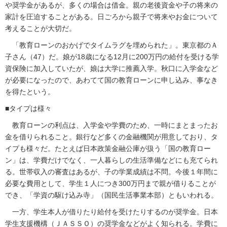
や奨学金があるが、多くの場合は借金。親の老後資金や子の将来の
家計を圧迫することがある。日ごろから親子で将来やお金について
考えることが大切だ。
「教育ローンのおかげでタイムラグを埋められた」。東京都のＡ
子さん（47）だ。娘が18歳になる12月に200万円の給付を受ける学
資保険に加入していたが、娘は大学に推薦入学。秋口に入学金など
が必要になったので、あわてて国の教育ローンに申し込み、事なき
を得たという。
■タイプは様々
教育ローンの利点は、入学金や学費のため、一時にまとまったお
金を借りられること。銀行など多くの金融機関が用意しており、タ
イプも様々だ。たとえば日本政策金融公庫が扱う「国の教育ロー
ン」は、学費だけでなく、一人暮らしの生活準備などにも充てられ
る。世帯収入の審査はあるが、子の学業成績は不問。今後１年間に
必要な費用として、学生１人につき300万円まで親が借りることが
でき、「学資の駆け込み寺」（国民生活事業本部）ともいわれる。
一方、学生本人が借りたり給付を受けたりするのが奨学金。日本
学生支援機構（ＪＡＳＳＯ）の奨学金などがよく知られる。学費に