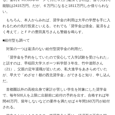
能額は2415万円。だが、６万円になると1811万円しか借りられな
い。
もちろん、本人からみれば、奨学金の利用は大卒の学歴を手に入
れるための先行投資といえる。それでも「奨学金は借金。返済をよ
く考えて」とＦＰの豊田真弓さんも警鐘を鳴らす。
■給付型も調べて
対策の一つは返済のない給付型奨学金の利用だ。
「奨学金を予約をしていたので安心して入学試験を受けられた」
と話すのは、早稲田大学スポーツ科学部３年生、竹中達郎さん
（21）。父親の定年退職が近いため、私大進学をあきらめていた
が、早大で「めざせ！都の西北奨学金」ができると知り、申し込ん
だ。
首都圏以外の高校出身で家計が苦しい学生を対象にした奨学金
で、毎年500人を上限に出願前に給付の予約を出す。合格すれば年
間40万円、留年しないなどの要件を満たせば４年間160万円が給付
される。