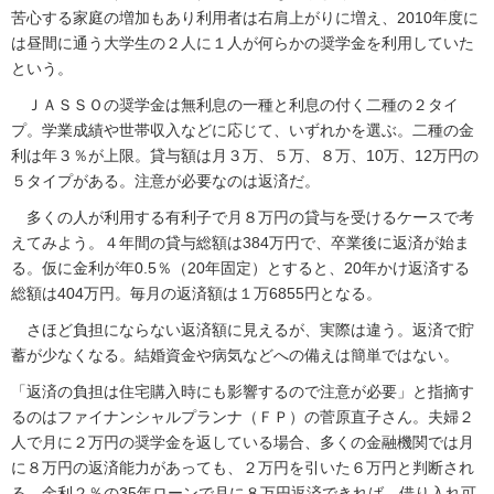
苦心する家庭の増加もあり利用者は右肩上がりに増え、2010年度に
は昼間に通う大学生の２人に１人が何らかの奨学金を利用していた
という。
ＪＡＳＳＯの奨学金は無利息の一種と利息の付く二種の２タイ
プ。学業成績や世帯収入などに応じて、いずれかを選ぶ。二種の金
利は年３％が上限。貸与額は月３万、５万、８万、10万、12万円の
５タイプがある。注意が必要なのは返済だ。
多くの人が利用する有利子で月８万円の貸与を受けるケースで考
えてみよう。４年間の貸与総額は384万円で、卒業後に返済が始ま
る。仮に金利が年0.5％（20年固定）とすると、20年かけ返済する
総額は404万円。毎月の返済額は１万6855円となる。
さほど負担にならない返済額に見えるが、実際は違う。返済で貯
蓄が少なくなる。結婚資金や病気などへの備えは簡単ではない。
「返済の負担は住宅購入時にも影響するので注意が必要」と指摘す
るのはファイナンシャルプランナ（ＦＰ）の菅原直子さん。夫婦２
人で月に２万円の奨学金を返している場合、多くの金融機関では月
に８万円の返済能力があっても、２万円を引いた６万円と判断され
る。金利２％の35年ローンで月に８万円返済できれば、借り入れ可