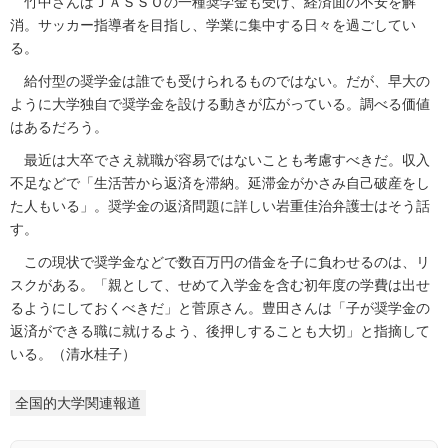
竹中さんはＪＡＳＳＯの一種奨学金も受け、経済面の不安を解
消。サッカー指導者を目指し、学業に集中する日々を過ごしてい
る。
給付型の奨学金は誰でも受けられるものではない。だが、早大の
ように大学独自で奨学金を設ける動きが広がっている。調べる価値
はあるだろう。
最近は大卒でさえ就職が容易ではないことも考慮すべきだ。収入
不足などで「生活苦から返済を滞納。延滞金がかさみ自己破産をし
た人もいる」。奨学金の返済問題に詳しい岩重佳治弁護士はそう話
す。
この現状で奨学金などで数百万円の借金を子に負わせるのは、リ
スクがある。「親として、せめて入学金を含む初年度の学費は出せ
るようにしておくべきだ」と菅原さん。豊田さんは「子が奨学金の
返済ができる職に就けるよう、後押しすることも大切」と指摘して
いる。（清水桂子）
全国的大学関連報道