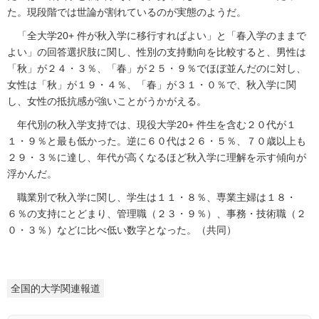
た。現段階では世論が割れているのが実態のようだ。
「全大学20+ 件が秋入学に移行すればよい」と「春入学のままで
よい」の回答選択肢に関し、性別の支持動向を比較すると、男性は
「秋」が２４・３％、「春」が２５・９％でほぼ並んだのに対し、
女性は「秋」が１９・４％、「春」が３１・０％で、秋入学に関
し、女性の抵抗感が強いことがうかがえる。
年代別の秋入学支持では、現役大学20+ 件生を含む２０代が１
１・９％と最も低かった。逆に６０代は２６・５％、７０歳以上も
２９・３％に達し、年代が高くなるほど秋入学に理解を示す傾向が
浮かんだ。
職業別で秋入学に関し、学生は１１・８％、専業主婦は１８・
６％の支持にとどまり、管理職（２３・９％）、事務・技術職（２
０・３％）などに比べ低い数字となった。（共同）
全国的大学関連報道