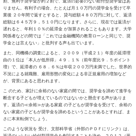
割、無利子奨学金が約２割で、返済の必要のない給付型奨学金はあ
りません。有利子の場合、たとえば月１０万円の奨学金を受けて卒
業後 ２０年間で返すとすると、貸与総額４８０万円に対して、返済
総額は６４５万９，５１０円になります。さらに、現在では返済が
遅れると、年利１０％の延滞金 が加算されることもあります。大学
関係者などの間では「これでは金融機関の教育ローンと同じで、奨
学金とは言えない」と批判する声も出ています。
また、同機構の調査によると、２００９（平成２１）年度の延滞理
由の１位は「本人が低所得」４９．１％（前年度比９．５ポイント
増）で、延滞者の ６８．６％は年収２００万円未満でした。世界的
不況による就職難、雇用形態の変化による非正規雇用の増加など
が、背景にあると思われます。
こ のため、家計に余裕のない家庭の間では、奨学金を諦めて進学を
断念する子どもが増えているのではないかと懸念する声がありま
す。返済の≪余裕≫がある家庭 の子どもが奨学金を受けて、余裕の
ない家庭の子どもが奨学金を諦めるということがあるとすれば、ま
さに本末転倒でしょう。
このような状況を 受け、文部科学省（外部のＰＤＦにリンク）は、
返済のいらない給付型奨学金を創設することを決め、２０１２（平