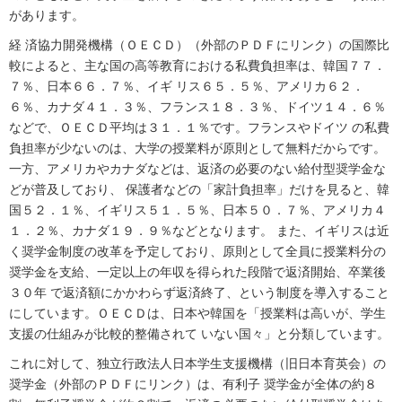
があります。
経 済協力開発機構（ＯＥＣＤ）（外部のＰＤＦにリンク）の国際比
較によると、主な国の高等教育における私費負担率は、韓国７７．
７％、日本６６．７％、イギ リス６５．５％、アメリカ６２．
６％、カナダ４１．３％、フランス１８．３％、ドイツ１４．６％
などで、ＯＥＣＤ平均は３１．１％です。フランスやドイツ の私費
負担率が少ないのは、大学の授業料が原則として無料だからです。
一方、アメリカやカナダなどは、返済の必要のない給付型奨学金な
どが普及しており、 保護者などの「家計負担率」だけを見ると、韓
国５２．１％、イギリス５１．５％、日本５０．７％、アメリカ４
１．２％、カナダ１９．９％などとなります。 また、イギリスは近
く奨学金制度の改革を予定しており、原則として全員に授業料分の
奨学金を支給、一定以上の年収を得られた段階で返済開始、卒業後
３０年 で返済額にかかわらず返済終了、という制度を導入すること
にしています。ＯＥＣＤは、日本や韓国を「授業料は高いが、学生
支援の仕組みが比較的整備されて いない国々」と分類しています。
これに対して、独立行政法人日本学生支援機構（旧日本育英会）の
奨学金（外部のＰＤＦにリンク）は、有利子 奨学金が全体の約８