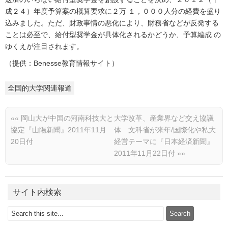
成２４）年度予算案の概算要求に２万 １，０００人分の経費を盛り
込みました。ただ、財政事情の悪化により、財務省などが反発する
ことは必至で、給付型奨学金が具体化されるかどうか、予算編成 の
ゆくえが注目されます。
（提供：Benesse教育情報サイト）
全国的大学関連報道
««
岡山大が中国の河南科技大と
大学改革、産業界など交え協議
協定『山陽新聞』2011年11月
体 文科省が来年/国際化や私大
20日付
経営テーマに『日本経済新聞』
2011年11月22日付
»»
サイト内検索