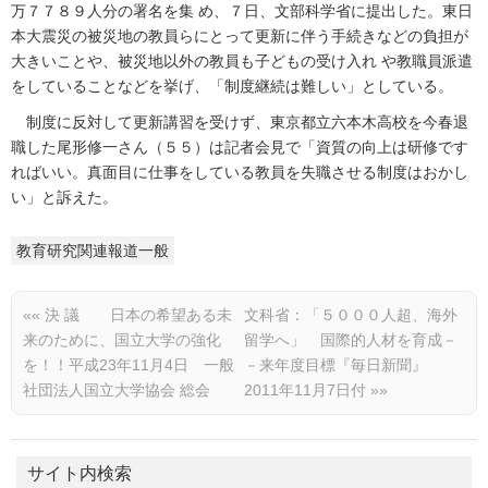
万７７８９人分の署名を集 め、７日、文部科学省に提出した。東日
本大震災の被災地の教員らにとって更新に伴う手続きなどの負担が
大きいことや、被災地以外の教員も子どもの受け入れ や教職員派遣
をしていることなどを挙げ、「制度継続は難しい」としている。
制度に反対して更新講習を受けず、東京都立六本木高校を今春退
職した尾形修一さん（５５）は記者会見で「資質の向上は研修です
ればいい。真面目に仕事をしている教員を失職させる制度はおかし
い」と訴えた。
教育研究関連報道一般
««
決 議 日本の希望ある未
文科省：「５０００人超、海外
来のために、国立大学の強化
留学へ」 国際的人材を育成－
を！！平成23年11月4日 一般
－来年度目標『毎日新聞』
社団法人国立大学協会 総会
2011年11月7日付
»»
サイト内検索