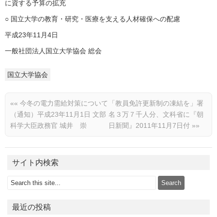
に資する予算の拡充
○ 国立大学の教育・研究・医療を支える人材確保への配慮
平成23年11月4日
一般社団法人国立大学協会 総会
国立大学協会
««
今冬の電力需給対策について
「教員免許更新制の凍結を」署
（通知）平成23年11月1日 文部
名３万７千人分、文科省に『朝
科学大臣政務官 城井 崇
日新聞』2011年11月7日付
»»
サイト内検索
最近の投稿