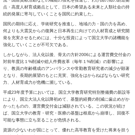
流・国際貢献活動などの機能の強化を推進し、わが国の知の創造拠
点・高度人材育成拠点として、日本の希望ある未来と人類社会の持
続的発展に寄与していくことを国民に約束した。
国民の期待に応え、学術研究を推進し、地域の力・国の力を高め、
何よりも大震災からの復興と日本再生に向けての人材育成と研究開
発を充実させるためには、十分な投資によって国立大学の諸機能を
強化していくことが不可欠である。
しかしながら、法人化以後、骨太の方針2006による運営費交付金の
対前年度比１%削減や総人件費改革（毎年１%削減）の影響によ
り、教員の年齢構成のアンバランスや常勤教育研究者の減少が顕著
となり、長期的展望のもとに充実、強化をはからねばならない研究
力、人材育成力が危機に瀕している。
平成23年度予算においては、国立大学教育研究特別整備費の新設等
により、国立大法人化以降初めて、基盤的経費の削減に歯止めがか
かったものの、運営費交付金は減額されている。この状況が続け
ば、国立大学の教育・研究・医療の基盤は根底から崩壊し、回復不
可能な事態に立ち至ることが危惧される。
資源の少ないわが国にとって、優れた高等教育を受けた将来を担う