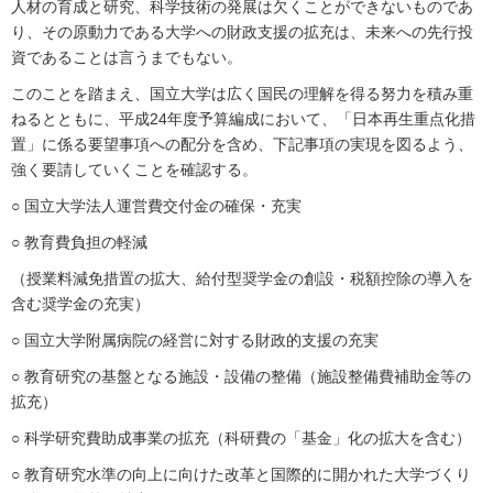
人材の育成と研究、科学技術の発展は欠くことができないものであ
り、その原動力である大学への財政支援の拡充は、未来への先行投
資であることは言うまでもない。
このことを踏まえ、国立大学は広く国民の理解を得る努力を積み重
ねるとともに、平成24年度予算編成において、「日本再生重点化措
置」に係る要望事項への配分を含め、下記事項の実現を図るよう、
強く要請していくことを確認する。
○ 国立大学法人運営費交付金の確保・充実
○ 教育費負担の軽減
（授業料減免措置の拡大、給付型奨学金の創設・税額控除の導入を
含む奨学金の充実）
○ 国立大学附属病院の経営に対する財政的支援の充実
○ 教育研究の基盤となる施設・設備の整備（施設整備費補助金等の
拡充）
○ 科学研究費助成事業の拡充（科研費の「基金」化の拡大を含む）
○ 教育研究水準の向上に向けた改革と国際的に開かれた大学づくり