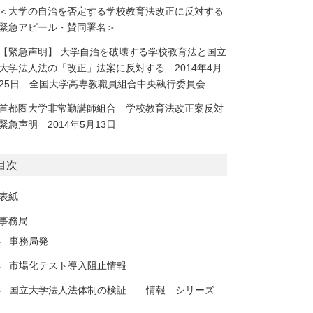
＜大学の自治を否定する学校教育法改正に反対する
緊急アピール・賛同署名＞
【緊急声明】 大学自治を破壊する学校教育法と国立
大学法人法の「改正」法案に反対する 2014年4月
25日 全国大学高専教職員組合中央執行委員会
首都圏大学非常勤講師組合 学校教育法改正案反対
緊急声明 2014年5月13日
目次
表紙
事務局
事務局発
市場化テスト導入阻止情報
国立大学法人法体制の検証 情報 シリーズ