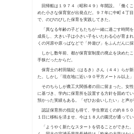
回帰船は１９７４（昭和４９）年開設。「働くこ
めた小さな保育室が出発点だ。９７年に中町４丁目
で、のびのびした保育を実践してきた。
「異なる年齢の子どもたちが一緒に過ごす時間を
成長し、大きい子は小さい子をいたわる心が育まれ
くの河原や原っぱなどで「外遊び」をふんだんに採
しかし数年前、都が保育室制度の廃止を決めたこ
手狭だったからだ。
保育士の村田陽紀（はるき）さん（４４）らが新
た。しかし「現在地に近い９０平方メートル以上」
そのちらしが農工大関係者の目に留まった。女性
に基づき、学内に保育所を設置する方針を固めてい
預かった実績もある。「ぜひお会いしたい」と声が
認証保育所の指定も得て、学生寮近くの約８５０
１日に移転を済ませ、今は１８人の園児が通ってい
「ようやく新たなスタートを切ることができた。
ん。同大の宮浦千里学長補佐は「欧米の大学はたい