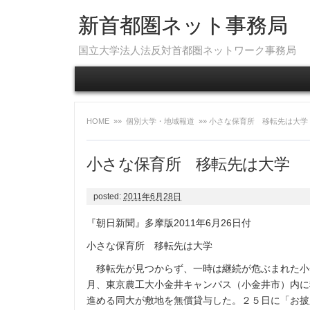
新首都圏ネット事務局
国立大学法人法反対首都圏ネットワーク事務局
HOME
»»
個別大学・地域報道
»» 小さな保育所 移転先は大学
小さな保育所 移転先は大学 『
posted:
2011年6月28日
『朝日新聞』多摩版2011年6月26日付
小さな保育所 移転先は大学
移転先が見つからず、一時は継続が危ぶまれた小
月、東京農工大小金井キャンパス（小金井市）内に
進める同大が敷地を無償貸与した。２５日に「お披