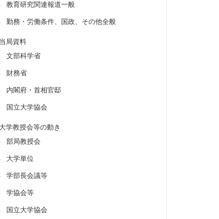
教育研究関連報道一般
勤務・労働条件、国政、その他全般
当局資料
文部科学省
財務省
内閣府・首相官邸
国立大学協会
大学教授会等の動き
部局教授会
大学単位
学部長会議等
学協会等
国立大学協会