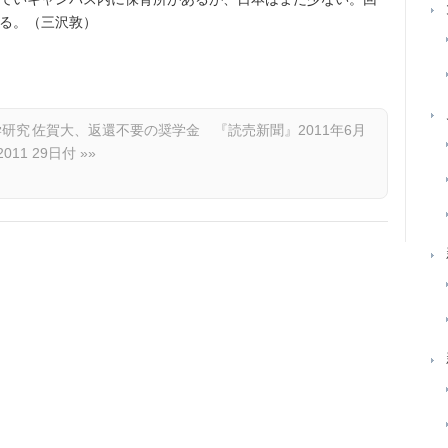
る。（三沢敦）
学研究
佐賀大、返還不要の奨学金 『読売新聞』2011年6月
011
29日付
»»