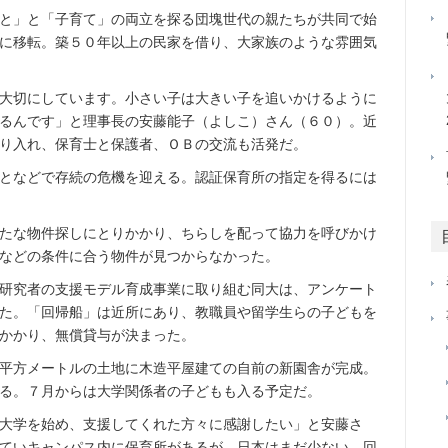
と」と「子育て」の両立を探る団塊世代の親たちが共同で始
に移転。築５０年以上の民家を借り、大家族のような雰囲気
大切にしています。小さい子は大きい子を追いかけるように
るんです」と理事長の安藤能子（よしこ）さん（６０）。近
り入れ、保育士と保護者、ＯＢの交流も活発だ。
となどで存続の危機を迎える。認証保育所の指定を得るには
たな物件探しにとりかかり、ちらしを配って協力を呼びかけ
などの条件に合う物件が見つからなかった。
研究者の支援モデル育成事業に取り組む同大は、アンケート
た。「回帰船」は近所にあり、教職員や留学生らの子どもを
かかり、無償貸与が決まった。
平方メートルの土地に木造平屋建ての自前の新園舎が完成。
る。７月からは大学関係者の子どもも入る予定だ。
大学を始め、支援してくれた方々に感謝したい」と安藤さ
ていキャンパス内に保育所があるが、日本はまだ少ない。回