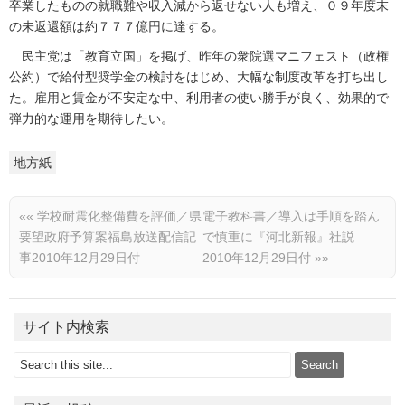
卒業したものの就職難や収入減から返せない人も増え、０９年度末
の未返還額は約７７７億円に達する。
民主党は「教育立国」を掲げ、昨年の衆院選マニフェスト（政権
公約）で給付型奨学金の検討をはじめ、大幅な制度改革を打ち出し
た。雇用と賃金が不安定な中、利用者の使い勝手が良く、効果的で
弾力的な運用を期待したい。
地方紙
««
学校耐震化整備費を評価／県
電子教科書／導入は手順を踏ん
要望政府予算案福島放送配信記
で慎重に『河北新報』社説
事2010年12月29日付
2010年12月29日付
»»
サイト内検索