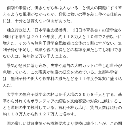
個別の事情だ、働きながら学ぶ人もいる―と個人の問題にすり替
えるような風潮がなかったか。窮状に救いの手を差し伸べる仕組み
には、十分とは言えない側面があった。
独立行政法人「日本学生支援機構」（旧日本育英会）の奨学金を
利用する学生は２０１０年度、約１１８万人と１０年で２倍以上に
増えた。そのうち無利子奨学金受給者は全体の３割にすぎない。無
利子枠が不足し、成績や親の所得などの基準を満たしても利用でき
ない人は、毎年約２万６千人に上る。
景気が急激に落ち込み、失業や給与の大幅カットに苦しむ世帯が
急増している。この現実が制度の拡充を求めている。文部科学省
は、無利子枠の拡大や授業料の減免などを１１年度予算案に盛り込
んだ。
大学生の無利子奨学金の枠は９千人増の３５万８千人とする。基
準から外れてもボランティアの経験を支給審査の対象に加味するこ
とも運用の中で検討している。有利子枠も広げ、貸与人数は現行の
約１１８万人から約１２７万人に増やす。
国の厳しい財政事情から概算要求より規模は縮小したが、この問