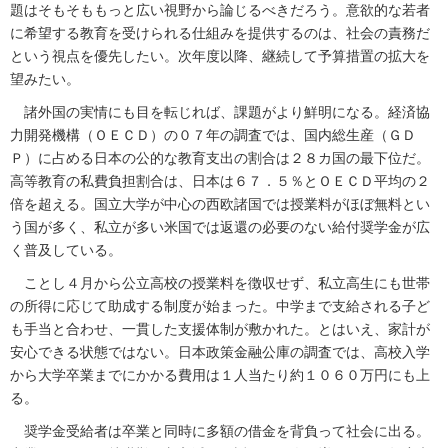
題はそもそももっと広い視野から論じるべきだろう。意欲的な若者
に希望する教育を受けられる仕組みを提供するのは、社会の責務だ
という視点を優先したい。次年度以降、継続して予算措置の拡大を
望みたい。
諸外国の実情にも目を転じれば、課題がより鮮明になる。経済協
力開発機構（ＯＥＣＤ）の０７年の調査では、国内総生産（ＧＤ
Ｐ）に占める日本の公的な教育支出の割合は２８カ国の最下位だ。
高等教育の私費負担割合は、日本は６７．５％とＯＥＣＤ平均の２
倍を超える。国立大学が中心の西欧諸国では授業料がほぼ無料とい
う国が多く、私立が多い米国では返還の必要のない給付奨学金が広
く普及している。
ことし４月から公立高校の授業料を徴収せず、私立高生にも世帯
の所得に応じて助成する制度が始まった。中学まで支給される子ど
も手当と合わせ、一貫した支援体制が敷かれた。とはいえ、家計が
安心できる状態ではない。日本政策金融公庫の調査では、高校入学
から大学卒業までにかかる費用は１人当たり約１０６０万円にも上
る。
奨学金受給者は卒業と同時に多額の借金を背負って社会に出る。