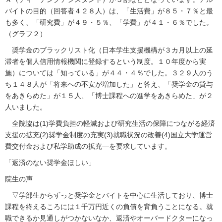
バイトの目的（回答者４２８人）は、「生活費」が８５・７％と最
も多く、「研究費」が４９・５％、「学費」が４１・６％でした。
（グラフ２）
奨学金のブラックリスト化（日本学生支援機構が３カ月以上の延
滞者を個人信用情報機関に登録するという制度。１０年度から実
施）については「知っている」が４４・４％でした。３２９人のう
ち１４８人が「将来への不安が増加した」と答え、「奨学金の貸与
をあきらめた」が１５人、「博士課程への進学をあきらめた」が２
人いました。
全院協は(1)学費負担の軽減および研究生活の保障につながる経済
支援の拡充(2)奨学金制度の充実(3)就職状況の改善(4)国立大学運営
費交付金および私学助成の拡充―を要求しています。
「返済のない奨学金ほしい」
院生の声
▽学部生からずっと奨学金とバイトを中心に生活しており、博士
課程を終えるころには１千万円近くの負債を背負うことになる。就
職できるか見通しがつかないなか、返済やオーバードクターになっ