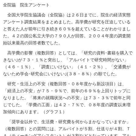
全院協 院生アンケート
全国大学院生協議会（全院協）は２６日までに、院生の経済実態
アンケート調査結果をまとめました。高学費が研究を圧迫している
と答えた人が前年に引き続き６０％を超えていることがわかりまし
た。４２の国公私立大学の７９０人が回答。２００４年度の調査開
始以来最高の回答者数でした。
高学費の影響（複数回答）としては、「研究の資料･書籍を購入で
きない｣が７３・１％と突出し、「アルバイトで研究時間がない」
（４６・１％）、「調査にいけない」（４１・２％）、「交通費が
ないため学会･研究会にいけない｣(３８・８％）の順でした。
研究・生活上の不安（複数回答・０８年度から新設項目）は、
「経済上の不安」が７５・９％で、前年の６９％を上回りトップに
なりました。「将来の就職状況への不安」は７３・３％で前年と同
じでした。「学費の工面」は４２・７％で、０８年度の調査以来増
加傾向にあります。（グラフ１）
「奨学金以外で、生活費・研究費を何からまかなっていますか」
（複数回答）との質問には、アルバイトが５割、仕送りが４割、Ｔ
Ａ（ティーチングアシスタント）が３割などとなっています。アル