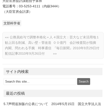
大臣官房会計課総括予算班
電話番号：03-5253-4111（内線3444）
（大臣官房会計課）
文部科学省
««
公務員給与で調整本格化＝人
４国立大：芸大など未活用地１
勧上回る削減、高い壁－菅改造
００億円 会計検査院が指摘
内閣、問われる手腕 時事通信
『毎日新聞』2010年9月29日付
配信記事2010年9月26日付
»»
サイト内検索
最近の投稿
5.7声明追加版の公表について 2014年5月15日 国立大学法人法