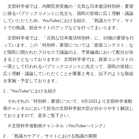
文部科学省では、内閣官房実施の「元気な日本復活特別枠」要望
に係るパブリックコメントに先立ち、国民の皆様に広く理解・議論
していただくため、YouTubeにおける紹介、「熟議カケアイ」サイ
トでの熟議、総合サイトのアップなどを行ってまいります。
文部科学省では、「元気な日本復活特別枠」に、10個の要望を行
っています。この「特別枠」要望については「政策コンテスト」な
ど国民に開かれたプロセスで議論の上、予算編成において配分が決
まることとなっておりますが、文部科学省では、政策コンテストの
一環として行われるパブリックコメントに先立って、国民の皆様に
広く理解・議論していただくことが重要と考え、以下のような取組
を実施・予定しております。
1．“YouTube”における紹介
それぞれの「特別枠」要望について、9月10日より文部科学省動
画チャンネルにおいて担当の文部科学副大臣が分かりやすく解説し
ておりますので、是非ご覧下さい。
※文部科学省動画チャンネル（YouTubeへリンク）
2．「熟議カケアイ」サイトにおける熟議の展開