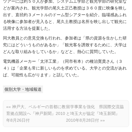
ツアーには約５０人が参加。システム工学部と観光学部の研究室な
どが案内され、観光学部の尾久土正己教授は３６０度に映像を映し
出す、直径約３メートルのドーム型シアターを紹介。臨場感あふれ
る映像に参加者が見入ると、尾久土教授は名所を映し出して観光に
活用する方法を提案した。
同大教員との意見交換も行われ、参加者は「県の資源を生かした研
究にはどういうものがあるか」「観光客を誘致するために、大学は
どんな取り組みをしているか」などと、熱心に質問していた。
電気機器メーカー「太洋工業」（同市有本）の種治寛貴さん（３
４）は「企業も常に新しいものを求めている。大学との交流があれ
ば、可能性も広がります」と話していた。
個別大学・地域報道
««
神戸大、ベルギーの首都に教
留学事業を強化 県国際交流協
育拠点開設へ『神戸新聞』2010
と埼玉大が協定『埼玉新聞』
年8月26日付
2010年8月28日付
»»