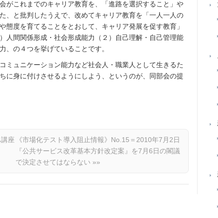
会がこれまでのキャリア教育を、「進路を選択すること」や
た、と批判したうえで、改めてキャリア教育を「一人一人の
や態度を育てることをとおして、キャリア発展を促す教育」
）人間関係形成・社会形成能力（２）自己理解・自己管理能
力、の４つを挙げていることです。
コミュニケーション能力など社会人・職業人として生きるた
ちに身に付けさせるようにしよう、というのが、同部会の提
へ講座
《市場化テスト導入阻止情報》No.15＝2010年7月2日
『公共サービス改革基本方針改定案』を7月6日の閣議
で決定させてはならない
»»