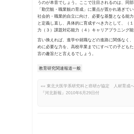
うのが本音でしょう。ここで注目されるのは、同部
「勤労観・職業観の育成」に重点が置かれ過ぎてい
社会的・職業的自立に向け、必要な基盤となる能力
と定義し直し、具体的に育成すべき力として、（１
力（３）課題対応能力（４）キャリアプラニング能
言い換えれば、進学や就職などの進路に関係なく、
めに必要な力を、高校卒業までにすべての子どもた
言の趣旨だと言えるでしょう。
教育研究関連報道一般
««
東北大医学系研究科と癌研が協定 人材育成
『河北新報』2010年6月29日付