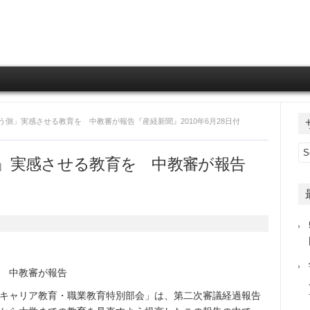
Skip to content
う側」実感させる教育を 中教審が報告『産経新聞』2010年6月28日付
」実感させる教育を 中教審が報告
 中教審が報告
キャリア教育・職業教育特別部会」は、第二次審議経過報告