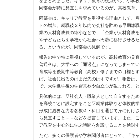
をまとめました。キャリア教育の視点から、小学校
同部会が特に見直しを求めているのが、高校教育、
同部会は、キャリア教育を重視する理由として、雇
トの増加、就職後３年以内で会社を辞める早期離職
業の人材育成費の縮小などで、「企業が人材育成を
や子どもたちを学校から社会へ円滑に移行させるた
る、というのが、同部会の見解です。
報告の中で特に重視しているのが、高校教育の見直
普通科は、大学への「通過点」になってしまってい
育成等を後期中等教育（高校）修了までの目標とす
ば、社会に出るのはまだ先のはずですが、報告は、
で、大学進学後の学習意欲や自立心が生まれる、と
具体的には、▽社会人・職業人として自立するため
を高校ごとに設定すること▽就業体験など体験的学
形成に必要な力を各教科・科目を通じて身に付けさ
ら見直すこと－－などを提言しています。また、こ
ア教育を中心的に学ぶ時間を創設することを検討す
ただ、多くの保護者や学校関係者にとって、「キャ