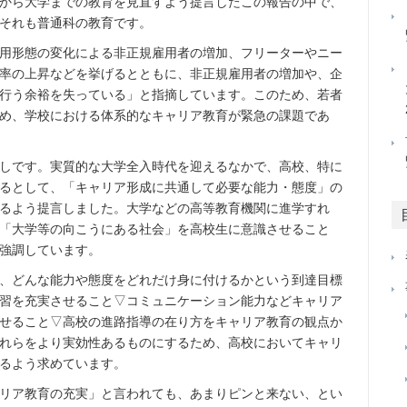
から大学までの教育を見直すよう提言したこの報告の中で、
それも普通科の教育です。
用形態の変化による非正規雇用者の増加、フリーターやニー
率の上昇などを挙げるとともに、非正規雇用者の増加や、企
行う余裕を失っている」と指摘しています。このため、若者
め、学校における体系的なキャリア教育が緊急の課題であ
しです。実質的な大学全入時代を迎えるなかで、高校、特に
るとして、「キャリア形成に共通して必要な能力・態度」の
るよう提言しました。大学などの高等教育機関に進学すれ
「大学等の向こうにある社会」を高校生に意識させること
強調しています。
、どんな能力や態度をどれだけ身に付けるかという到達目標
習を充実させること▽コミュニケーション能力などキャリア
せること▽高校の進路指導の在り方をキャリア教育の観点か
れらをより実効性あるものにするため、高校においてキャリ
るよう求めています。
リア教育の充実」と言われても、あまりピンと来ない、とい