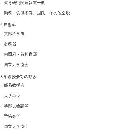
教育研究関連報道一般
勤務・労働条件、国政、その他全般
当局資料
文部科学省
財務省
内閣府・首相官邸
国立大学協会
大学教授会等の動き
部局教授会
大学単位
学部長会議等
学協会等
国立大学協会