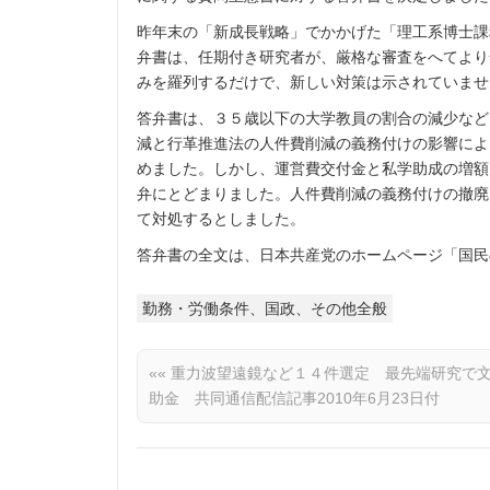
昨年末の「新成長戦略」でかかげた「理工系博士課
弁書は、任期付き研究者が、厳格な審査をへてより
みを羅列するだけで、新しい対策は示されていませ
答弁書は、３５歳以下の大学教員の割合の減少など
減と行革推進法の人件費削減の義務付けの影響によ
めました。しかし、運営費交付金と私学助成の増額
弁にとどまりました。人件費削減の義務付けの撤廃
て対処するとしました。
答弁書の全文は、日本共産党のホームページ「国民
勤務・労働条件、国政、その他全般
««
重力波望遠鏡など１４件選定 最先端研究で
助金 共同通信配信記事2010年6月23日付