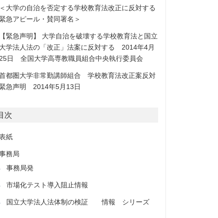
＜大学の自治を否定する学校教育法改正に反対する
緊急アピール・賛同署名＞
【緊急声明】 大学自治を破壊する学校教育法と国立
大学法人法の「改正」法案に反対する 2014年4月
25日 全国大学高専教職員組合中央執行委員会
首都圏大学非常勤講師組合 学校教育法改正案反対
緊急声明 2014年5月13日
目次
表紙
事務局
事務局発
市場化テスト導入阻止情報
国立大学法人法体制の検証 情報 シリーズ