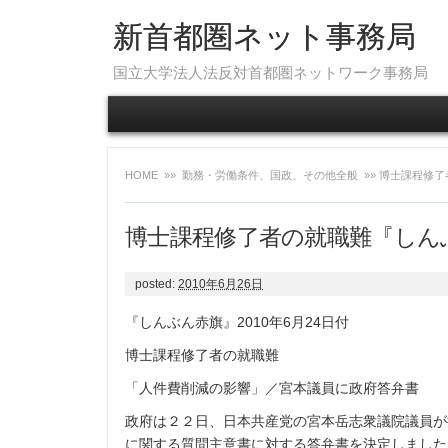
新首都圏ネット事務局
国立大学法人法反対首都圏ネットワーク事務局
HOME
»»
勤務・労働条件、国政、その他全般
»» 博士課程修了
博士課程修了者の就職難『しんぶん
posted:
2010年6月26日
『しんぶん赤旗』2010年6月24日付
博士課程修了者の就職難
「人件費削減の影響」／宮本議員に政府答弁書
政府は２２日、日本共産党の宮本岳志衆議院議員が
に関する質問主意書に対する答弁書を決定しました