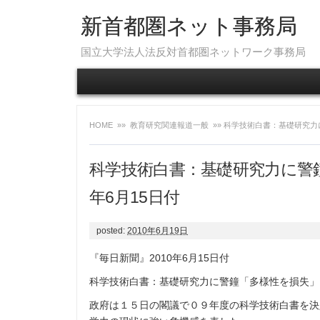
新首都圏ネット事務局
国立大学法人法反対首都圏ネットワーク事務局
HOME
»»
教育研究関連報道一般
»» 科学技術白書：基礎研究力
科学技術白書：基礎研究力に警鐘
年6月15日付
posted:
2010年6月19日
『毎日新聞』2010年6月15日付
科学技術白書：基礎研究力に警鐘「多様性を損失」
政府は１５日の閣議で０９年度の科学技術白書を決