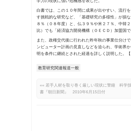
学力の現状に強い危機感を表した。
白書では、この１０年間に成果が出やすい、流行を
す挑戦的な研究など、「基礎研究の多様性」が損な
８％（０８年度）と、仏３９％や米２７％、中韓２
比）でも「経済協力開発機構（ＯＥＣＤ）加盟国で
また、政権交代後に行われた昨年秋の事業仕分けで
ンピューター計画の見直しなどを迫られ、学術界か
明を条件に継続とされた経過を詳しく説明した。【
教育研究関連報道一般
««
若手人材を取り巻く厳しい現状に警鐘 科学
書『朝日新聞』 2010年6月15日付