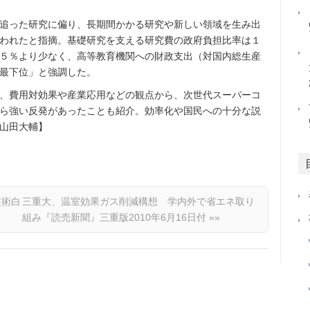
追った研究に偏り、長期間かかる研究や新しい領域を生み出
われたと指摘。基礎研究を支える研究費の政府負担比率は１
５％より少なく、高等教育機関への財政支出（対国内総生産
最下位」と強調した。
、費用対効果や産業応用などの観点から、次世代スーパーコ
ら強い反発があったことも紹介。効率化や国民への十分な説
山田大輔】
技術白
三重大、温室効果ガス削減構想 学内外で省エネ取り
組み『読売新聞』三重版2010年6月16日付
»»