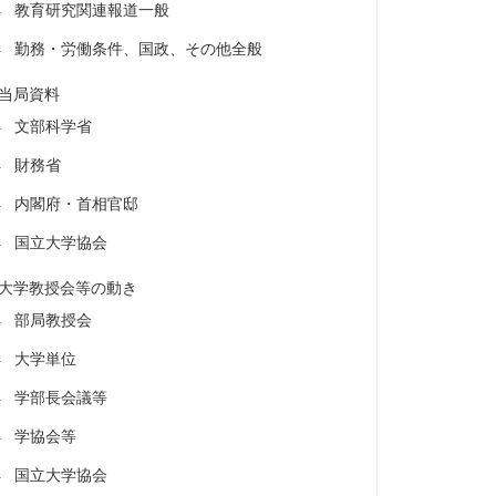
教育研究関連報道一般
勤務・労働条件、国政、その他全般
当局資料
文部科学省
財務省
内閣府・首相官邸
国立大学協会
大学教授会等の動き
部局教授会
大学単位
学部長会議等
学協会等
国立大学協会