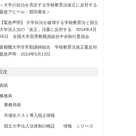
＜大学の自治を否定する学校教育法改正に反対する
緊急アピール・賛同署名＞
【緊急声明】 大学自治を破壊する学校教育法と国立
大学法人法の「改正」法案に反対する 2014年4月
25日 全国大学高専教職員組合中央執行委員会
首都圏大学非常勤講師組合 学校教育法改正案反対
緊急声明 2014年5月13日
目次
表紙
事務局
事務局発
市場化テスト導入阻止情報
国立大学法人法体制の検証 情報 シリーズ