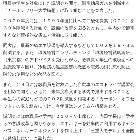
職員や学生を対象にした説明会を開き、温室効果ガスを削減する
「カーボンフリー大学構想」に取り組むことを宣言した。
２０２０年度には、１９９０年度に比べて二酸化炭素（ＣＯ２）を
３０％削減する計画で、設備の改善を図るとともに、学内外で節電
するなど積極的な省エネ活動に取り組む。
同大は、最新の省エネ設備を導入するなどしてＣＯ２を１９・３％
削減する。また、環境経営コンサルティング「環境経営戦略総研」
（東京都）のアドバイスを受けながら、教職員や学生の環境面への
意識改革を図り、冷暖房の温度設定の徹底や電気の消し忘れ防止、
階段の使用などの啓発を図る。
また、２９日には教職員を対象にした自動車のエコドライブ講習会
を初めて開く。さらに、来年度導入する学内で排出するＣＯ２と、
学生らの家庭などでのＣＯ２削減量を相殺する「カーボン・オフセ
ット」の取り組みに向け、今年度はシステムを構築させる。
説明会には教職員や学生計２１０人が出席した。内田学長は「学生
らの意識改革も図りながら、エネルギーを効率的に利用するキャン
パスエネルギーマネジメントを作り上げ、『三重大モデル』を全国
に発信したい」と話した。