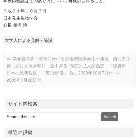
学技術会議などのあり方について再検討されること。
平成２１年１０月３日
日本発生生物学会
会長 相沢 慎一
大学人による見解・論説
««
新教育の森：教育にかける公
地域医療再生へ連携 西北中央
費、乏しさ浮き彫り 重すぎる
病院と弘大が協定 『陸奥新
日本の私費負担 『毎日新聞』
報』2009年10月7日付
»»
2009年9月26日付
サイト内検索
最近の投稿