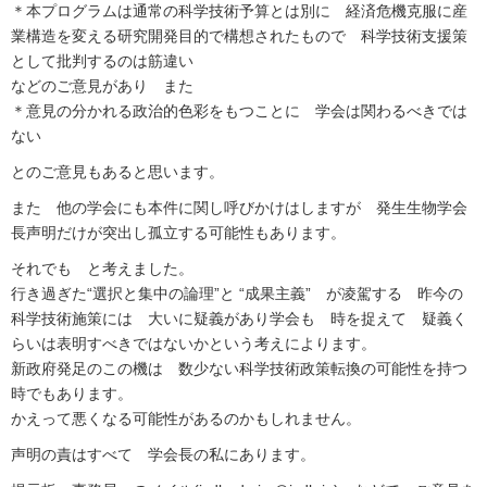
＊本プログラムは通常の科学技術予算とは別に 経済危機克服に産
業構造を変える研究開発目的で構想されたもので 科学技術支援策
として批判するのは筋違い
などのご意見があり また
＊意見の分かれる政治的色彩をもつことに 学会は関わるべきでは
ない
とのご意見もあると思います。
また 他の学会にも本件に関し呼びかけはしますが 発生生物学会
長声明だけが突出し孤立する可能性もあります。
それでも と考えました。
行き過ぎた“選択と集中の論理”と “成果主義” が凌駕する 昨今の
科学技術施策には 大いに疑義があり学会も 時を捉えて 疑義く
らいは表明すべきではないかという考えによります。
新政府発足のこの機は 数少ない科学技術政策転換の可能性を持つ
時でもあります。
かえって悪くなる可能性があるのかもしれません。
声明の責はすべて 学会長の私にあります。