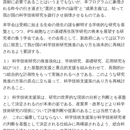
貢献に必要であることはいうまでもないが、本プログラムに象徴さ
れる昨今の行き過ぎた“選択と集中の論理”と “成果主義”は、却って
我が国の科学技術研究を跛行させ崩壊させるものである。
本学会は受精に始まる生命の発生の謎を解明する学術的な研究を基
盤としつつ、iPS 細胞などの基礎再生医学研究の将来を展望する研
究者の集う学会である。その会長として、新政府にあっては以下の
点に留意して我が国の科学技術研究推進のあり方を抜本的に再検討
されるよう要請する。
１） 科学技術研究の推進強化は、学術研究、基礎研究、応用研究を
結びつけ、また基盤的支援と重点的支援を組み合わせて、長期的か
つ総合的な計画性をもって実施されるべきである。このような研究
推進の方策の原点に立ち返って、科学技術支援策のあり方を再検討
されること。
２） 科学技術支援策は、研究の世界的な現状の分析と判断とを基盤
として決定されるのが本来の姿である。産業界・政界などより科学
技術研究の現状について評価判断や提案のあることは当然である
が、 これに偏重してはならない。科学技術支援策が科学技術研究者
の判断を基盤として決定される仕組みに再構築されるよう、総合科