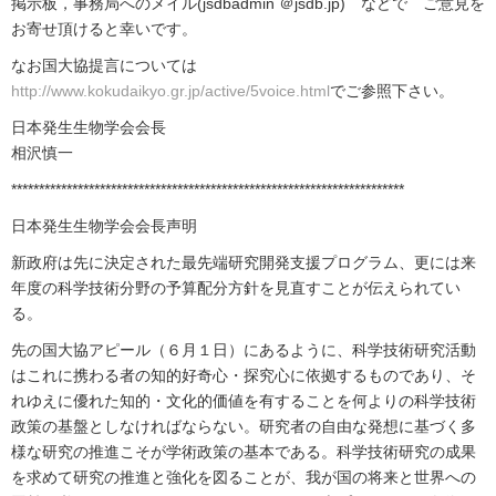
掲示板，事務局へのメイル(jsdbadmin ＠jsdb.jp) などで ご意見を
お寄せ頂けると幸いです。
なお国大協提言については
http://www.kokudaikyo.gr.jp/active/5voice.html
でご参照下さい。
日本発生生物学会会長
相沢慎一
***********************************************************************
日本発生生物学会会長声明
新政府は先に決定された最先端研究開発支援プログラム、更には来
年度の科学技術分野の予算配分方針を見直すことが伝えられてい
る。
先の国大協アピール（６月１日）にあるように、科学技術研究活動
はこれに携わる者の知的好奇心・探究心に依拠するものであり、そ
れゆえに優れた知的・文化的価値を有することを何よりの科学技術
政策の基盤としなければならない。研究者の自由な発想に基づく多
様な研究の推進こそが学術政策の基本である。科学技術研究の成果
を求めて研究の推進と強化を図ることが、我が国の将来と世界への