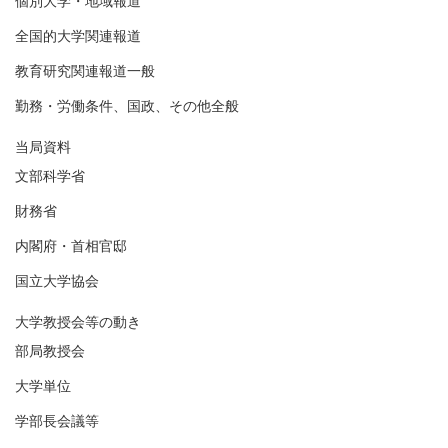
個別大学・地域報道
全国的大学関連報道
教育研究関連報道一般
勤務・労働条件、国政、その他全般
当局資料
文部科学省
財務省
内閣府・首相官邸
国立大学協会
大学教授会等の動き
部局教授会
大学単位
学部長会議等