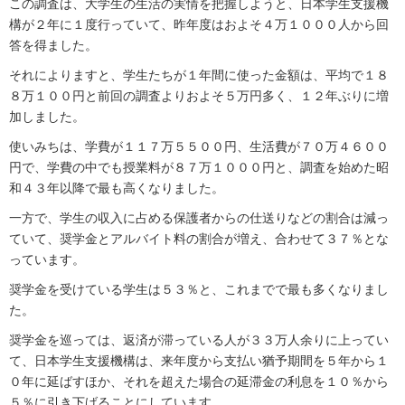
この調査は、大学生の生活の実情を把握しようと、日本学生支援機
構が２年に１度行っていて、昨年度はおよそ４万１０００人から回
答を得ました。
それによりますと、学生たちが１年間に使った金額は、平均で１８
８万１００円と前回の調査よりおよそ５万円多く、１２年ぶりに増
加しました。
使いみちは、学費が１１７万５５００円、生活費が７０万４６００
円で、学費の中でも授業料が８７万１０００円と、調査を始めた昭
和４３年以降で最も高くなりました。
一方で、学生の収入に占める保護者からの仕送りなどの割合は減っ
ていて、奨学金とアルバイト料の割合が増え、合わせて３７％とな
っています。
奨学金を受けている学生は５３％と、これまでで最も多くなりまし
た。
奨学金を巡っては、返済が滞っている人が３３万人余りに上ってい
て、日本学生支援機構は、来年度から支払い猶予期間を５年から１
０年に延ばすほか、それを超えた場合の延滞金の利息を１０％から
５％に引き下げることにしています。