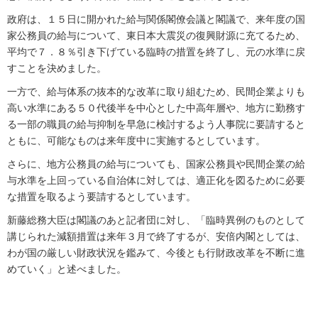
政府は、１５日に開かれた給与関係閣僚会議と閣議で、来年度の国
家公務員の給与について、東日本大震災の復興財源に充てるため、
平均で７．８％引き下げている臨時の措置を終了し、元の水準に戻
すことを決めました。
一方で、給与体系の抜本的な改革に取り組むため、民間企業よりも
高い水準にある５０代後半を中心とした中高年層や、地方に勤務す
る一部の職員の給与抑制を早急に検討するよう人事院に要請すると
ともに、可能なものは来年度中に実施するとしています。
さらに、地方公務員の給与についても、国家公務員や民間企業の給
与水準を上回っている自治体に対しては、適正化を図るために必要
な措置を取るよう要請するとしています。
新藤総務大臣は閣議のあと記者団に対し、「臨時異例のものとして
講じられた減額措置は来年３月で終了するが、安倍内閣としては、
わが国の厳しい財政状況を鑑みて、今後とも行財政改革を不断に進
めていく」と述べました。