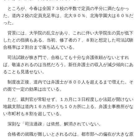
ところが、今春は全国７３校の半数で定員の半分に満たなかっ
た。道内２校の定員充足率は、北大９０％、北海学園大は６０％だ
った。
背景には、大学院の乱立があり、これに伴い大学院生の質が低下
したとの指摘もある。当初、修了者の７、８割と想定した司法試験
合格率は２割台まで落ち込んでいる。
司法試験が狭き門で、合格しても十分な弁護依頼がないとすれ
ば、敬遠されるのは当然だろう。新任弁護士の収入が減少傾向にあ
ることも見逃せない。
制度改正後、道内では弁護士が８００人を超えるまで増えた。そ
の面で一定の効果は出ている。
ただ、裁判官が常駐せず、１カ月に３日程度しか法廷が開けない
地裁支部は道内１６カ所のうち１０カ所に上る。弁護士事務所がな
い市町村も８割を超している。
深刻な「司法過疎」は依然、解消されていない。
合格者の就職が難しいとされるのは、都市部への偏在が大きな原