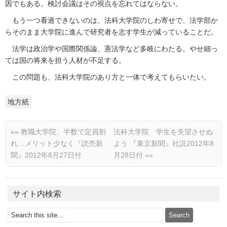
因でもある。検討会議はその視点を忘れてはならない。
もう一つ看過できないのは、法科大学院のしわ寄せで、法学部か
らそのまま大学院に進んで研究者を志す学生が減っていることだ。
法学は政治学や国際関係論、憲法学など多岐にわたる。やせ細っ
ては国の将来を担う人材が不足する。
この問題も、法科大学院のあり方と一体で考えてもらいたい。
地方紙
««
教職大学院、半数で定員割
法科大学院 学生を失望させぬ
れ…メリット少なく『読売新
よう 『東京新聞』社説2012年8
聞』2012年8月27日付
月28日付
»»
サイト内検索