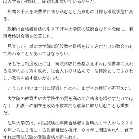
は入学者が激減し、閉鎖も相次いでいるからだ。
年間３千人を法曹界に送り込むとした政府の目標も破綻状態にあ
る。
政府は合格者目標の引き下げや大学院の統廃合などを念頭に、有
識者検討会議を設置した。
見直しが、単に大学院の開設数や目標を絞り込むだけの数合わせ
で終わることがあってはならない。
そもそも制度改正には、司法試験に合格さえすれば法曹界に入れ
る従来のあり方を改め、社会人も取り込んで、法律家としてふさわ
しい教育を施す狙いがあった。
こうした狙いは十分に浸透したのか。まずその検証が不可欠だ。
大学院の教育力や大学院生の質を高めて合格者を増やすだけでは
なく、弁護士の偏在を改める抜本的な改革に取り組むことも重要
だ。
法科大学院は、司法試験の年間合格者を当時の１千人から２０１
０年ごろに３倍にする政府目標を掲げ、０４年に開設された。修了
すれば司法試験の受験資格が得られる。