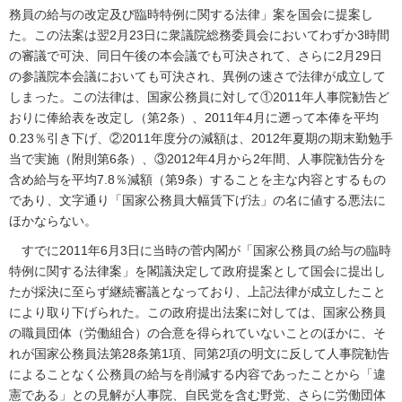
務員の給与の改定及び臨時特例に関する法律」案を国会に提案し
た。この法案は翌2月23日に衆議院総務委員会においてわずか3時間
の審議で可決、同日午後の本会議でも可決されて、さらに2月29日
の参議院本会議においても可決され、異例の速さで法律が成立して
しまった。この法律は、国家公務員に対して①2011年人事院勧告ど
おりに俸給表を改定し（第2条）、2011年4月に遡って本俸を平均
0.23％引き下げ、②2011年度分の減額は、2012年夏期の期末勤勉手
当で実施（附則第6条）、③2012年4月から2年間、人事院勧告分を
含め給与を平均7.8％減額（第9条）することを主な内容とするもの
であり、文字通り「国家公務員大幅賃下げ法」の名に値する悪法に
ほかならない。
すでに2011年6月3日に当時の菅内閣が「国家公務員の給与の臨時
特例に関する法律案」を閣議決定して政府提案として国会に提出し
たが採決に至らず継続審議となっており、上記法律が成立したこと
により取り下げられた。この政府提出法案に対しては、国家公務員
の職員団体（労働組合）の合意を得られていないことのほかに、そ
れが国家公務員法第28条第1項、同第2項の明文に反して人事院勧告
によることなく公務員の給与を削減する内容であったことから「違
憲である」との見解が人事院、自民党を含む野党、さらに労働団体