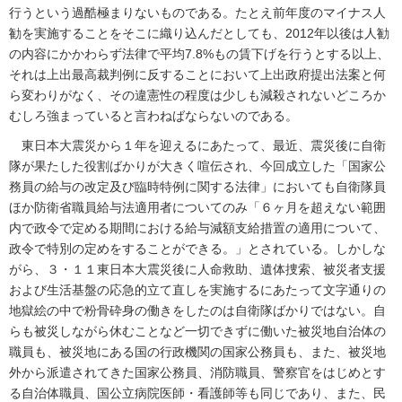
行うという過酷極まりないものである。たとえ前年度のマイナス人
勧を実施することをそこに織り込んだとしても、2012年以後は人勧
の内容にかかわらず法律で平均7.8%もの賃下げを行うとする以上、
それは上出最高裁判例に反することにおいて上出政府提出法案と何
ら変わりがなく、その違憲性の程度は少しも減殺されないどころか
むしろ強まっていると言わねばならないのである。
東日本大震災から１年を迎えるにあたって、最近、震災後に自衛
隊が果たした役割ばかりが大きく喧伝され、今回成立した「国家公
務員の給与の改定及び臨時特例に関する法律」においても自衛隊員
ほか防衛省職員給与法適用者についてのみ「６ヶ月を超えない範囲
内で政令で定める期間における給与減額支給措置の適用について、
政令で特別の定めをすることができる。」とされている。しかしな
がら、３・１１東日本大震災後に人命救助、遺体捜索、被災者支援
および生活基盤の応急的立て直しを実施するにあたって文字通りの
地獄絵の中で粉骨砕身の働きをしたのは自衛隊ばかりではない。自
らも被災しながら休むことなど一切できずに働いた被災地自治体の
職員も、被災地にある国の行政機関の国家公務員も、また、被災地
外から派遣されてきた国家公務員、消防職員、警察官をはじめとす
る自治体職員、国公立病院医師・看護師等も同じであり、また、民