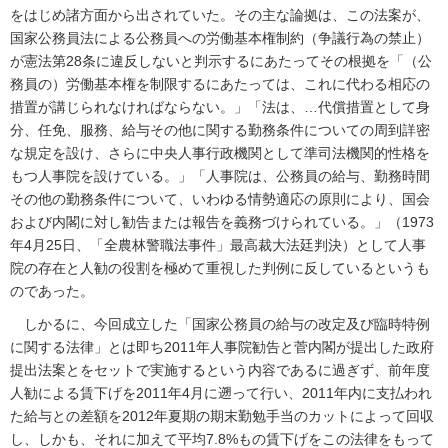
をはじめ諸方面から出されていた。その主な論拠は、この法案が、
国家公務員法による公務員への労働基本権制約（争議行為の禁止）
が憲法第28条に違反しないと判示するにあたってその根拠を「（公
務員の）労働基本権を制限するにあたっては、これに代わる相応の
措置が講じられなければならない。」「法は、…代償措置として身
分、任免、服務、給与その他に関する勤務条件についての周到詳密
な規定を設け、さらに中央人事行政機関として準司法機関的性格を
もつ人事院を設けている。」「人事院は、公務員の給与、勤務時間
その他の勤務条件について、いわゆる情勢適応の原則により、国会
および内閣に対し勧告または報告を義務づけられている。」（1973
年4月25日、「全農林警職法事件」最高裁大法廷判決）として人事
院の存在と人勧の役割を極めて重視した判例に反しているというも
のであった。
しかるに、今回成立した「国家公務員の給与の改定及び臨時特例
に関する法律」とは即ち2011年人事院勧告と菅内閣が提出した政府
提出法案とをセットで実施するという内容であるに過ぎず、前年度
人勧による賃下げを2011年4月に遡って行い、2011年内に支払われ
た給与との差額を2012年夏期の期末勤勉手当のカットによって回収
し、しかも、それに加えて平均7.8%もの賃下げをこの法律をもって