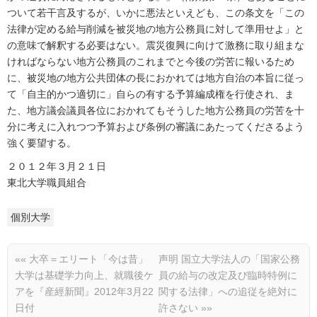
ついて若干言及するが、いかに悪法といえども、この条文を「この
法律が定める給与削減を被災地の地方公務員に対して準用せよ」と
の意味で解釈する必要はない。震災復興に向けて激務に取り組まな
ければならない地方公務員のこれまでと今後の労苦に報いるため
に、被災地の地方公共団体の長におかれては地方自治の本旨に従っ
て「自主的かつ適切に」自らの有する予算編成権を行使され、ま
た、地方議会議員各位におかれてもそうした地方公務員の労苦を十
分に考えに入れつつ予算および条例の審議にあたってくださるよう
強く要望する。
２０１２年３月２１日
東北大学職員組合
個別大学
««
大卒＝エリート「今は昔」
声明 国立大学法人の「国家公務
大学は基礎学力向上、就職後ケ
員の給与の改定及び臨時特例に
アを『産經新聞』2012年3月22
関する法律」への追従を絶対に
日付
許さない
»»