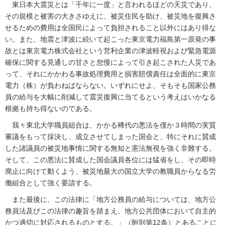
東日本大震災とは「千年に一度」と言われるほどの天災であり、
その規模と被害の大きさゆえに、被災住民を助け、被災地を復興さ
せるための費用は全国民によって負担されること以外にはあり得な
い。また、地震と津波に続いて起こった東京電力福島第一原発の事
故とは東京電力株式会社という営利企業の津波軽視および緊急電源
確保に関する見通しの甘さと怠慢によって引き起こされた人災であ
って、それにかかわる事故処理費用と損害賠償責任は全面的に東京
電力（株）が負わねばならない。いずれにせよ、そもそも国家公務
員の給与を大幅に削減して震災復興に当てるという考えはいかなる
根拠も持ち得ないのである。
我々東北大学職員組合は、かかる稀代の悪法を僅か３時間の実質
審議をもって採決し、成立させてしまった国会と、特にそれに賛成
した諸議員の被災地事情に関する無知と憲法無視を強く非難する。
そして、この悪法に賛成した国会議員各位には猛省をし、その即時
廃止に向けて動くよう、被災地最大の国立大学の教職員からなる労
働組合として強く要請する。
また最後に、この法律に「地方公務員の給与については、地方公
務員法及びこの法律の趣旨を踏まえ、地方公共団体において自主的
かつ適切に対応されるものとする。」（附則第12条）とあることに