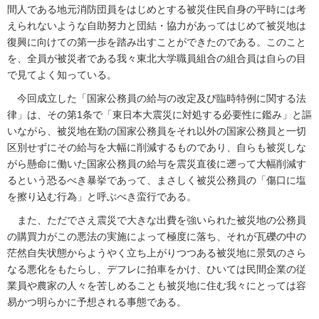
間人である地元消防団員をはじめとする被災住民自身の平時には考
えられないような自助努力と団結・協力があってはじめて被災地は
復興に向けての第一歩を踏み出すことができたのである。このこと
を、全員が被災者である我々東北大学職員組合の組合員は自らの目
で見てよく知っている。
今回成立した「国家公務員の給与の改定及び臨時特例に関する法
律」は、その第1条で「東日本大震災に対処する必要性に鑑み」と謳
いながら、被災地在勤の国家公務員をそれ以外の国家公務員と一切
区別せずにその給与を大幅に削減するものであり、自らも被災しな
がら懸命に働いた国家公務員の給与を震災直後に遡って大幅削減す
るという恐るべき暴挙であって、まさしく被災公務員の「傷口に塩
を擦り込む行為」と呼ぶべき蛮行である。
また、ただでさえ震災で大きな出費を強いられた被災地の公務員
の購買力がこの悪法の実施によって極度に落ち、それが瓦礫の中の
茫然自失状態からようやく立ち上がりつつある被災地に景気のさら
なる悪化をもたらし、デフレに拍車をかけ、ひいては民間企業の従
業員や農家の人々を苦しめることも被災地に住む我々にとっては容
易かつ明らかに予想される事態である。