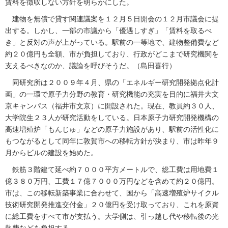
賃料を徴収しない方針を明らかにした。
建物を無償で貸す関連議案を１２月５日開会の１２月市議会に提
出する。しかし、一部の市議から「優遇しすぎ」「賃料を取るべ
き」と反対の声が上がっている。駅前の一等地で、建物整備費など
約２０億円も全額、市が負担しており、行政がどこまで研究機関を
支えるべきなのか、議論を呼びそうだ。（島田喜行）
同研究所は２００９年４月、県の「エネルギー研究開発拠点化計
画」の一環で原子力分野の教育・研究機能の充実を目的に福井大文
京キャンパス（福井市文京）に開設された。現在、教員約３０人、
大学院生２３人が研究活動をしている。日本原子力研究開発機構の
高速増殖炉「もんじゅ」などの原子力施設があり、駅前の活性化に
もつながるとして同年に敦賀市への移転方針が決まり、市は昨年９
月からビルの建設を始めた。
鉄筋３階建て延べ約７０００平方メートルで、総工費は用地費１
億３８０万円、工費１７億７０００万円などを含めて約２０億円。
市は、この移転新築事業に合わせて、国から「高速増殖炉サイクル
技術研究開発推進交付金」２０億円を受け取っており、これを原資
に総工費をすべて市が支払う。大学側は、引っ越し代や移転後の光