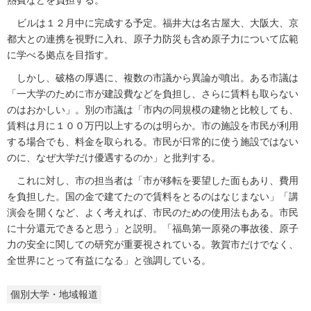
熱費などを負担する。
ビルは１２月中に完成する予定。福井大は名古屋大、大阪大、京
都大との連携を視野に入れ、原子力防災も含め原子力について広範
に学べる拠点を目指す。
しかし、破格の厚遇に、複数の市議から異論が噴出。ある市議は
「一大学のために市が建設費などを負担し、さらに賃料も取らない
のはおかしい」。別の市議は「市内の同規模の建物と比較しても、
賃料は月に１００万円以上するのは明らか。市の施設を市民が利用
する場合でも、料金を取られる。市民が日常的に使う施設ではない
のに、なぜ大学だけ優遇するのか」と批判する。
これに対し、市の担当者は「市が移転を要望した面もあり、費用
を負担した。国の金で建てたので賃料をとるのはなじまない」「講
演会を開くなど、よく考えれば、市民のための使用法もある。市民
に十分還元できると思う」と説明。「福島第一原発の事故後、原子
力の安全に関しての研究が重要視されている。敦賀市だけでなく、
全世界にとって有益になる」と強調している。
個別大学・地域報道