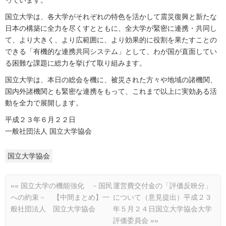
っています。
国立大学は、各大学がそれぞれの特色を活かして震災復興と新たな
日本の構築に全力を尽くすとともに、全大学が緊密に連携・共同し
て、より大きく、より広範囲に、より効果的に役割を果たすことの
できる「有機的な連携共同システム」として、わが国が直面してい
る困難な課題に総力を挙げて取り組みます。
国立大学は、本日の総会を機に、被災された方々や地域の諸機関、
国内外諸機関とも緊密な連携をもって、これまで以上に実効ある活
動を全力で展開します。
平成２３年６月２２日
一般社団法人 国立大学協会
国立大学協会
««
国立大学の機能強化 －国民
運営費交付金の「評価反映分」
への約束－ 【中間まとめ】一
について（意見提出）平成２３
般社団法人 国立大学協会
年５月２４日国立大学協会大学
評価委員会
»»