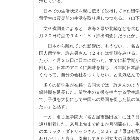
帰している。
日本での生活状況を親に伝えて説得してきた留学
留学生は震災前の生活を取り戻しつつある。（山下
文科省調査によると、東海３県や北陸などを含む
月２０日時点で９４・１％（抽出調査）だったが、
「日本から離れていた影響は、もうない」。名古
国人留学生、許吉男さん（２４）は笑顔をみせる。
たが、４月２５日に日本に戻った。すでに新学期が
回した。日本のアニメに興味を持ち、３年間日本語
くなって、自分の会社をつくりたい」と意気込んで
多くの留学生が在籍する同大では、許さんのよう
録時期を延長した。留学生の支援を担当する学生課
で、子供を大切にして中国への帰国を促した親の気
たい」と話す。
一方、名古屋学院大（名古屋市熱田区）には７日
通り到着した。来月上旬まで約１か月間滞在し、生
のエリック・ダトリッジさん（２２）は「母は心配
わりたい」と言う。引率してきた州立大の日本語教