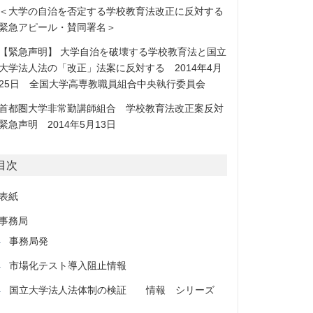
＜大学の自治を否定する学校教育法改正に反対する
緊急アピール・賛同署名＞
【緊急声明】 大学自治を破壊する学校教育法と国立
大学法人法の「改正」法案に反対する 2014年4月
25日 全国大学高専教職員組合中央執行委員会
首都圏大学非常勤講師組合 学校教育法改正案反対
緊急声明 2014年5月13日
目次
表紙
事務局
事務局発
市場化テスト導入阻止情報
国立大学法人法体制の検証 情報 シリーズ