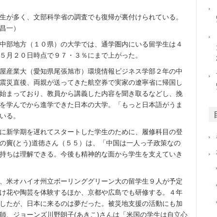
生が多く、文部科学省の調査でも復帰が裏付けられている。
昌一）
中部地方（１０県）の大学では、通学圏内にいる留学生は４
５月２０日時点で９７・３％にまで上がった。
屋産業大（愛知県尾張旭市）環境情報ビジネス学部２年の中
震災直後、両親が送ってきた航空券で実家の遼寧省に帰国し
始まっており、教員から講義した内容を聞き取るなどし、挽
を学んでから進学できた日本の大学。「もっと日本語がうま
いる。
に新学期を遅れてスタートした学生のために、履修科目の登
の竇(とう)道徳さん（５５）は、「中国は一人っ子政策なの
持ちは理解できる。今後も精神的な面から学生を支えていき
、米オハイオ州立ボーリンググリーン大の留学生９人が予定
け花や陶芸を体験するほか、京都や広島でも研修する。４年
したが、日本に来るのは夢だった。被災地支援の活動にも加
師、ジョーンズ川野朗子(あきこ)さんは「米国の学生は自立心