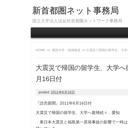
新首都圏ネット事務局
国立大学法人法反対首都圏ネットワーク事務局
HOME
»»
個別大学・地域報道
»» 大震災で帰国の留学生、大学
大震災で帰国の留学生、大学へ復
月16日付
posted:
2011年6月16日
『読売新聞』2011年6月16日付
大震災で帰国の留学生、大学へ復帰続々…愛知
東日本大震災と福島第一原発事故の影響で一時は