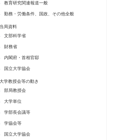
教育研究関連報道一般
勤務・労働条件、国政、その他全般
当局資料
文部科学省
財務省
内閣府・首相官邸
国立大学協会
大学教授会等の動き
部局教授会
大学単位
学部長会議等
学協会等
国立大学協会