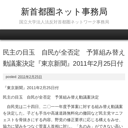
新首都圏ネット事務局
国立大学法人法反対首都圏ネットワーク事務局
Skip to content
民主の目玉 自民が全否定 予算組み替え
動議案決定『東京新聞』2011年2月25日付
posted:
2011年2月25日
『東京新聞』2011年2月25日付
民主の目玉 自民が全否定 予算組み替え動議案決定
自民党は二十四日、二〇一一年度予算案に対する組み替え動議案
を決定した。子ども手当や高速道路無料化の撤回など民主党マニフ
ェストを骨抜きにする内容。野党の修正要求に応じる構えをみせ、
協力に望みをつなぐ菅直人首相に対し、「丸のみ」ができない高い