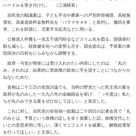
ハードルを突き付けた。 （三浦耕喜）
自民党の動議案は、子ども手当や農家への戸別所得補償、高校無
償化、高速道路料金無料化を「バラマキ４Ｋ」と批判し、撤回を要
求。これを財源に、児童手当拡充などに用いる。
公務員人件費も一兆五千億円削るなどスリム化を図る。国債発行
額も減らし、財政健全化への姿勢も示す。国会提出は、予算案の衆
院採決の日程をにらみながら調整する。
政府・与党が簡単には受け入れがたい内容にしたのは、「丸の
み」されれば、結果的に菅政権の延命に手を貸すことにつながりか
ねないためだ。
首相は二十三日の党首討論でも、当時の野党だった民主党の案を
政府が丸のみした一九九八年の金融国会を挙げ、「（今度は）私た
ちが丸のみできる案をぜひ出してほしい」と発言した。
これに対し、自民党の谷垣禎一総裁は二十四日の記者会見で「丸
のみとは、予算という政権の証しを全く放棄した話。政権交代した
いとの意思表明に等しい。潔くマニフェストを破棄し、解散総選挙
を行ってほしい」と主張した。