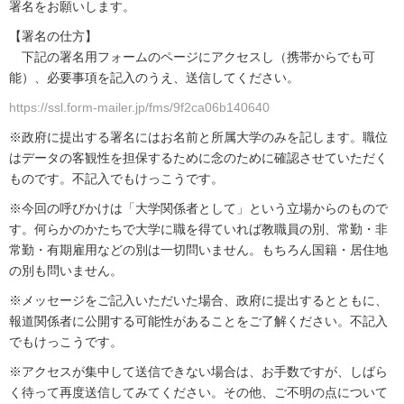
署名をお願いします。
【署名の仕方】
下記の署名用フォームのページにアクセスし（携帯からでも可
能）、必要事項を記入のうえ、送信してください。
https://ssl.form-mailer.jp/fms/9f2ca06b140640
※政府に提出する署名にはお名前と所属大学のみを記します。職位
はデータの客観性を担保するために念のために確認させていただく
ものです。不記入でもけっこうです。
※今回の呼びかけは「大学関係者として」という立場からのもので
す。何らかのかたちで大学に職を得ていれば教職員の別、常勤・非
常勤・有期雇用などの別は一切問いません。もちろん国籍・居住地
の別も問いません。
※メッセージをご記入いただいた場合、政府に提出するとともに、
報道関係者に公開する可能性があることをご了解ください。不記入
でもけっこうです。
※アクセスが集中して送信できない場合は、お手数ですが、しばら
く待って再度送信してみてください。その他、ご不明の点について