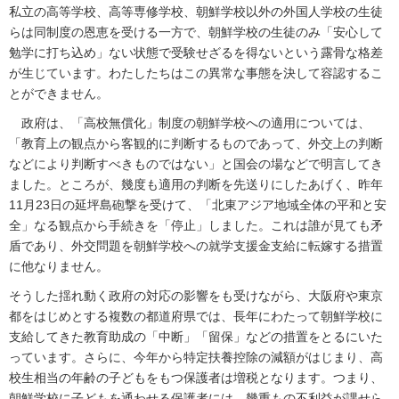
私立の高等学校、高等専修学校、朝鮮学校以外の外国人学校の生徒
らは同制度の恩恵を受ける一方で、朝鮮学校の生徒のみ「安心して
勉学に打ち込め」ない状態で受験せざるを得ないという露骨な格差
が生じています。わたしたちはこの異常な事態を決して容認するこ
とができません。
政府は、「高校無償化」制度の朝鮮学校への適用については、
「教育上の観点から客観的に判断するものであって、外交上の判断
などにより判断すべきものではない」と国会の場などで明言してき
ました。ところが、幾度も適用の判断を先送りにしたあげく、昨年
11月23日の延坪島砲撃を受けて、「北東アジア地域全体の平和と安
全」なる観点から手続きを「停止」しました。これは誰が見ても矛
盾であり、外交問題を朝鮮学校への就学支援金支給に転嫁する措置
に他なりません。
そうした揺れ動く政府の対応の影響をも受けながら、大阪府や東京
都をはじめとする複数の都道府県では、長年にわたって朝鮮学校に
支給してきた教育助成の「中断」「留保」などの措置をとるにいた
っています。さらに、今年から特定扶養控除の減額がはじまり、高
校生相当の年齢の子どもをもつ保護者は増税となります。つまり、
朝鮮学校に子どもを通わせる保護者には、幾重もの不利益が課せら