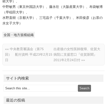
術大学）、
中野敏男（東京外国語大学）、藤永壮（大阪産業大学）、布袋敏博
（早稲田大学）、
水野直樹（京都大学）、三宅晶子（千葉大学）、米田俊彦（お茶の
水女子大学）
全国・地方規模組織
««
中央教育審議会（第75
出産後の女性医師復帰、佐賀大
回） 配付資料 平成23年2月15
病院に支援窓口『佐賀新聞』
日
2011年2月24日付
»»
サイト内検索
最近の投稿