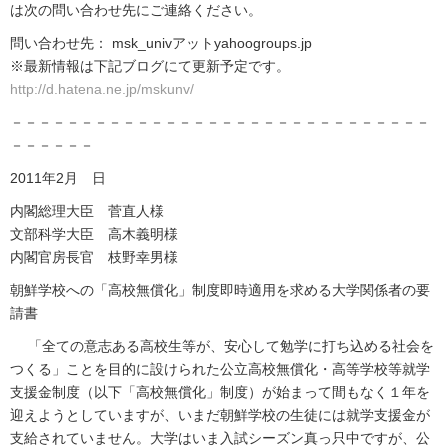
は次の問い合わせ先にご連絡ください。
問い合わせ先： msk_univアットyahoogroups.jp
※最新情報は下記ブログにて更新予定です。
http://d.hatena.ne.jp/mskunv/
－－－－－－－－－－－－－－－－－－－－－－－－－－－－－－
－－－－－－
2011年2月 日
内閣総理大臣 菅直人様
文部科学大臣 高木義明様
内閣官房長官 枝野幸男様
朝鮮学校への「高校無償化」制度即時適用を求める大学関係者の要
請書
「全ての意志ある高校生等が、安心して勉学に打ち込める社会を
つくる」ことを目的に設けられた公立高校無償化・高等学校等就学
支援金制度（以下「高校無償化」制度）が始まって間もなく１年を
迎えようとしていますが、いまだ朝鮮学校の生徒には就学支援金が
支給されていません。大学はいま入試シーズン真っ只中ですが、公