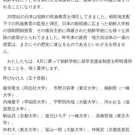
れることになります。
20世紀の日本は朝鮮の民族教育を弾圧してきました。植民地支配
下での民族教育の監視と弾圧、日本の敗戦後に広まった朝鮮人学校
の強制閉鎖措置、その後自主的に再建された朝鮮学校にも様々な排
除の政策がとられてきました。昨年来の政府・地方自治体の一連の
措置は、まさにその歴史に連なるものであるといわざるを得ませ
ん。
わたしたちは、4月に遡って朝鮮学校に就学支援金制度を即時適用
することを、強く要求します。
呼びかけ人（五十音順）
板垣竜太（同志社大学）、市野川容孝（東京大学）、鵜飼哲（一橋
大学）、
内海愛子（早稲田大学）、宇野田尚哉（大阪大学）、河かおる（滋
賀県立大学）、
駒込武（京都大学）、坂元ひろ子（一橋大学）、高橋哲哉（東京大
学）、
外村大（東京大学）、冨山一郎（大阪大学）、仲尾宏（京都造形芸