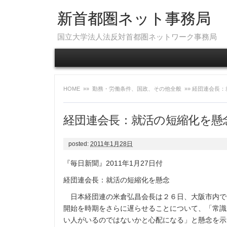
新首都圏ネット事務局
国立大学法人法反対首都圏ネットワーク事務局
HOME
»»
勤務・労働条件、国政、その他全般
»» 経団連会長：
経団連会長：就活の短縮化を懸念『
posted:
2011年1月28日
『毎日新聞』2011年1月27日付
経団連会長：就活の短縮化を懸念
日本経団連の米倉弘昌会長は２６日、大阪市内で
開始を時期をさらに遅らせることについて、「常識
い人がいるのではないかと心配になる」と懸念を示