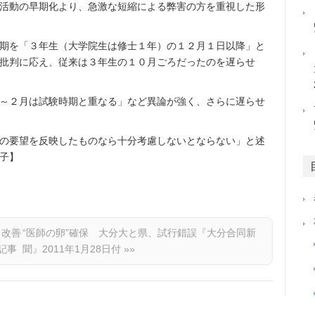
活動の早期化より、急激な短縮による弊害の方を重視した形
期を「３年生（大学院生は修士１年）の１２月１日以降」と
批判に応え、従来は３年生の１０月ごろだったのを遅らせ
～２月は試験時期と重なる」など異論が強く、さらに遅らせ
の要望を反映したものなら十分考慮しないとならない」と述
子】
き改善
“医師の卵”確保 大分大と県、試行錯誤『大分合同新
記事
聞』2011年1月28日付
»»