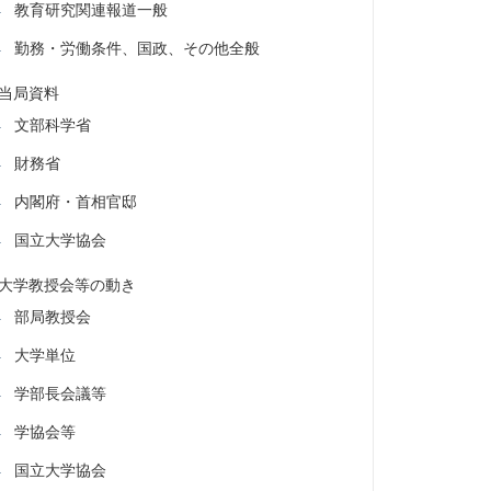
教育研究関連報道一般
勤務・労働条件、国政、その他全般
当局資料
文部科学省
財務省
内閣府・首相官邸
国立大学協会
大学教授会等の動き
部局教授会
大学単位
学部長会議等
学協会等
国立大学協会