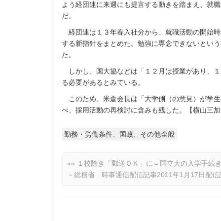
よう経団連に来週にも提言する動きを踏まえ、就職
だ。
経団連は１３年春入社分から、就職活動の開始時
する新指針をまとめた。勉強に専念できないという
た。
しかし、国大協などは「１２月は授業があり、１
る必要があるとみている。
このため、米倉会長は「大学側（の意見）が学生
べ、採用活動の再検討に含みも残した。【横山三加
勤務・労働条件、国政、その他全般
««
１校除き「郵送ＯＫ」に＝国立大の入学手続
－総務省 時事通信配信記事2011年1月17日配信