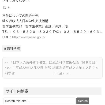
ジをご覧ください
以上
本件についての問合せ先
独立行政法人日本学生支援機構
留学生事業部 留学生事業計画課／深澤、堤
TEL： ０３－５５２０－６０３０ FAX： ０３－５５２０－６０３１
URL：
http://www.jasso.go.jp/
文部科学省
««
「日本人の海外留学者数」に
総合科学技術会議（第９５回）
ついて 平成22年12月22日 文部
議事次第平成２２年１２月２４
科学省
日（金）
»»
サイト内検索