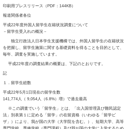
印刷用プレスリリース（PDF：144KB）
報道関係者各位
平成22年度外国人留学生在籍状況調査について
－留学生受入れの概況－
独立行政法人日本学生支援機構では、外国人留学生の在籍状況
を把握し、留学生施策に関する基礎資料を得ることを目的として、
毎年、調査を実施しています。
平成22年度の調査結果の概要は、下記のとおりです。
記
１．留学生総数
平成22年5月1日現在の留学生数
141,774人（ 9,054人（6.8%）増）で過去最高
※この調査でいう「留学生」とは、「出入国管理及び難民認定
法」別表第１に定める「留学」の在留資格（いわゆる「留学ビ
ザ」）により、我が国の大学（大学院を含む。）、短期大学、高等
専門学校、専修学校（専門課程）及び我が国の大学に入学するため