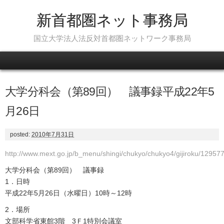
新首都圏ネット事務局
国立大学法人法反対首都圏ネットワーク事務局
Skip to content
大学分科会（第89回） 議事録平成22年5
月26日
posted:
2010年7月31日
http://www.mext.go.jp/b_menu/shingi/chukyo/chukyo4/gijiroku/12957
大学分科会（第89回） 議事録
1．日時
平成22年5月26日（水曜日）10時～12時
2．場所
文部科学省東館3階 3Ｆ1特別会議室