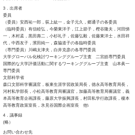
3．出席者
委員
（委員）安西祐一郎，荻上紘一，金子元久，郷通子の各委員
（臨時委員）有信睦弘，今榮東洋子，江上節子，樫谷隆夫，河田悌
一，木村孟，黒田壽二，小杉礼子，佐藤弘毅，佐藤東洋士，水田祥
代，中西友子，濱田純一，森脇道子の各臨時委員
（専門委員）川嶋太津夫，白井克彦の各専門委員
大学グローバル化検討ワーキンググループ主査 二宮皓専門委員
国際的な大学評価活動に関するワーキンググループ主査 山本眞一
専門委員
文部科学省
森口文部科学審議官，板東生涯学習政策局長，德永高等教育局長，
河村私学部長，小松高等教育局審議官，加藤高等教育局審議官，義
本高等教育企画課長，藤原大学振興課長，村田私学行政課長，榎本
高等教育政策室長，氷見谷国際企画室長 他\
4．議事録
(略）
お問い合わせ先