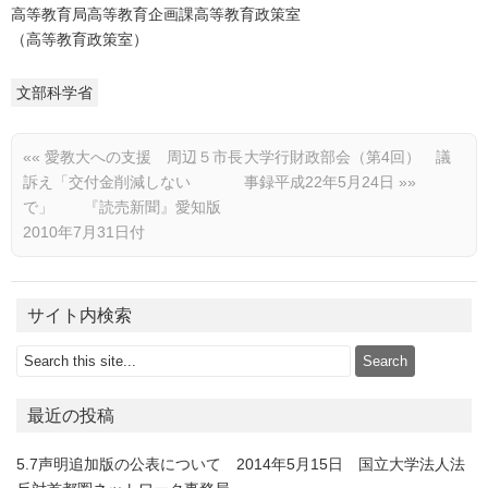
高等教育局高等教育企画課高等教育政策室
（高等教育政策室）
文部科学省
««
愛教大への支援 周辺５市長
大学行財政部会（第4回） 議
訴え「交付金削減しない
事録平成22年5月24日
»»
で」 『読売新聞』愛知版
2010年7月31日付
サイト内検索
最近の投稿
5.7声明追加版の公表について 2014年5月15日 国立大学法人法