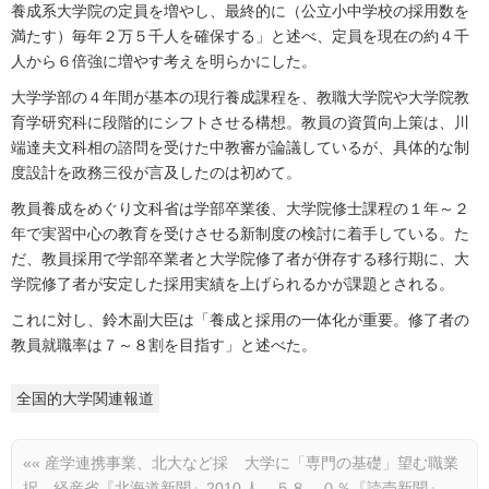
養成系大学院の定員を増やし、最終的に（公立小中学校の採用数を
満たす）毎年２万５千人を確保する」と述べ、定員を現在の約４千
人から６倍強に増やす考えを明らかにした。
大学学部の４年間が基本の現行養成課程を、教職大学院や大学院教
育学研究科に段階的にシフトさせる構想。教員の資質向上策は、川
端達夫文科相の諮問を受けた中教審が論議しているが、具体的な制
度設計を政務三役が言及したのは初めて。
教員養成をめぐり文科省は学部卒業後、大学院修士課程の１年～２
年で実習中心の教育を受けさせる新制度の検討に着手している。た
だ、教員採用で学部卒業者と大学院修了者が併存する移行期に、大
学院修了者が安定した採用実績を上げられるかが課題とされる。
これに対し、鈴木副大臣は「養成と採用の一体化が重要。修了者の
教員就職率は７～８割を目指す」と述べた。
全国的大学関連報道
««
産学連携事業、北大など採
大学に「専門の基礎」望む職業
択 経産省『北海道新聞』2010
人…５８．０％『読売新聞』