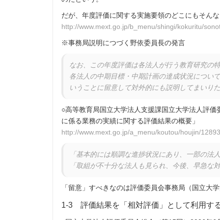
だが、年度評価に関する実施要領のどこにもそんな
http://www.mext.go.jp/b_menu/shingi/kokuritu/son
※事務局説明につづく野依委員長の発言
なお、この年度評価は各法人が行う教育研究の
各法人の中期目標・中期計画の達成状況につい
いうことに留意して対外的にも説明してまいり
○高等教育局国立大学法人支援課国立大学法人評価
に係る業務の実績に関する評価結果の概要」
http://www.mext.go.jp/a_menu/koutou/houjin/1289
「基本的には順調な進捗状況にあり、一部の法
「取組が不十分な法人も見られ、今後、早急な
「留意」すべきなのは評価委員会事務局（国立大学
1-3 評価結果を「相対評価」として利用す