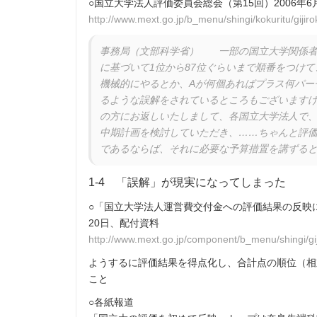
○国立大学法人評価委員会総会（第15回）2006年6
http://www.mext.go.jp/b_menu/shingi/kokuritu/giji
事務局（文部科学省） 一部の国立大学関係者
に基づいて1位から87位ぐらいまで順番をつけて
機械的にやるとか、Aが何個あればプラス何パー
るような誤解をされているところもございます
の方にお返しいたしまして、各国立大学法人で
中期計画を検討していただき、……ちゃんと評
であるならば、それに必要な予算措置を講ずる
1-4 「誤解」が現実になってしまった
○「国立大学法人運営費交付金への評価結果の反映に
20日、配付資料
http://www.mext.go.jp/component/b_menu/shingi/gij
ようするに評価結果を得点化し、合計点の順位（相
こと
○各紙報道