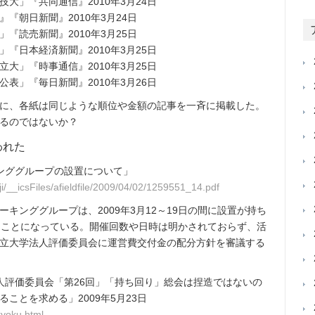
大」『共同通信』2010年3月24日
『朝日新聞』2010年3月24日
『読売新聞』2010年3月25日
『日本経済新聞』2010年3月25日
大」『時事通信』2010年3月25日
表」『毎日新聞』2010年3月26日
に、各紙は同じような順位や金額の記事を一斉に掲載した。
るのではないか？
われた
ンググループの設置について」
i/__icsFiles/afieldfile/2009/04/02/1259551_14.pdf
キンググループは、2009年3月12～19日の間に設置が持ち
たことになっている。開催回数や日時は明かされておらず、活
立大学法人評価委員会に運営費交付金の配分方針を審議する
人評価委員会「第26回」「持ち回り」総会は捏造ではないの
ことを求める」2009年5月23日
kyoku.html