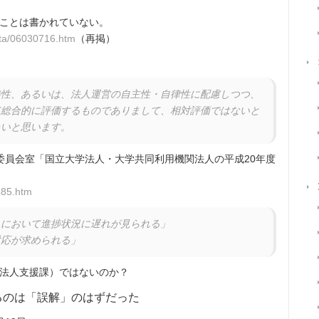
ことは書かれていない。
ota/06030716.htm
（再掲）
特性、あるいは、法人運営の自主性・自律性に配慮しつつ、
て総合的に評価するものでありまして、相対評価ではないと
たいと思います。
委員会室「国立大学法人・大学共同利用機関法人の平成20年度
385.htm
人において進捗状況に遅れが見られる」
対応が求められる」
法人支援課）ではないのか？
るのは「誤解」のはずだった