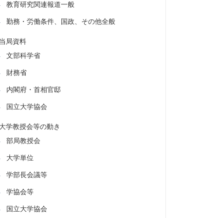
教育研究関連報道一般
勤務・労働条件、国政、その他全般
当局資料
文部科学省
財務省
内閣府・首相官邸
国立大学協会
大学教授会等の動き
部局教授会
大学単位
学部長会議等
学協会等
国立大学協会