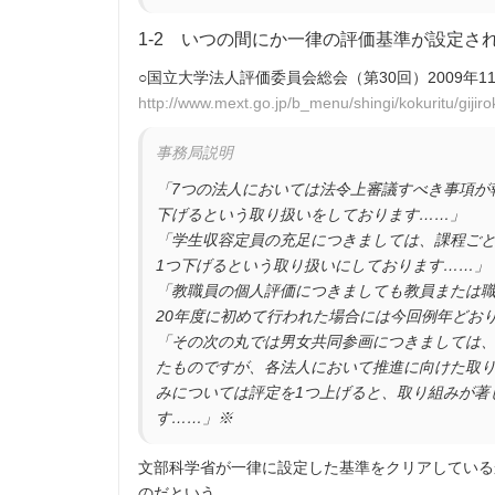
1-2 いつの間にか一律の評価基準が設定さ
○国立大学法人評価委員会総会（第30回）2009年1
http://www.mext.go.jp/b_menu/shingi/kokuritu/giji
事務局説明
「7つの法人においては法令上審議すべき事項が
下げるという取り扱いをしております……」
「学生収容定員の充足につきましては、課程ごと
1つ下げるという取り扱いにしております……」
「教職員の個人評価につきましても教員または
20年度に初めて行われた場合には今回例年どお
「その次の丸では男女共同参画につきましては
たものですが、各法人において推進に向けた取
みについては評定を1つ上げると、取り組みが著
す……」※
文部科学省が一律に設定した基準をクリアしている
のだという。