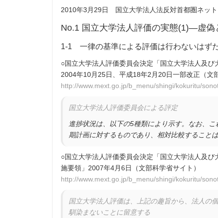
2010年3月29日 国立大学法人法反対首都圏ネッ
No.1 国立大学法人評価の実態(1)―虚
1-1 一律の基準による評価は行わないはず
○国立大学法人評価委員会決定「国立大学法人及び
2004年10月25日、平成18年2月20日一部改正（
http://www.mext.go.jp/b_menu/shingi/kokuritu/son
国立大学法人評価委員会による評定
進捗状況は、以下の5種類により示す。なお、こ
期計画に対するものであり、相対比較すること
○国立大学法人評価委員会決定「国立大学法人及び
施要領」2007年4月6日（文部科学省サイト）
http://www.mext.go.jp/b_menu/shingi/kokuritu/son
国立大学法人評価は、上記の趣旨から、法人の
馴染まないことに留意する