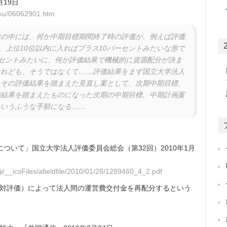
月19日
roku/06062901.htm
の中には、何か中期目標期間終了時の評価が、例えば評価
、上位10位以内に入ればプラス10パーセントみたいな形で
セントみたいに、何か評価結果で機械的に資源配分が決ま
けれども、そうではなくて……評価結果をまず国立大学法人
、その評価結果を踏まえた見直し案として、次期中期目標、
価結果を踏まえたものになった次期の中期目標、中期計画案
というふうな手順になる……
ついて」国立大学法人評価委員会総会（第32回）2010年1月
i/__icsFiles/afieldfile/2010/01/28/1289460_4_2.pdf
対評価）によって法人間の運営費交付金を再配分するという