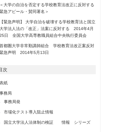
＜大学の自治を否定する学校教育法改正に反対する
緊急アピール・賛同署名＞
【緊急声明】 大学自治を破壊する学校教育法と国立
大学法人法の「改正」法案に反対する 2014年4月
25日 全国大学高専教職員組合中央執行委員会
首都圏大学非常勤講師組合 学校教育法改正案反対
緊急声明 2014年5月13日
目次
表紙
事務局
事務局発
市場化テスト導入阻止情報
国立大学法人法体制の検証 情報 シリーズ