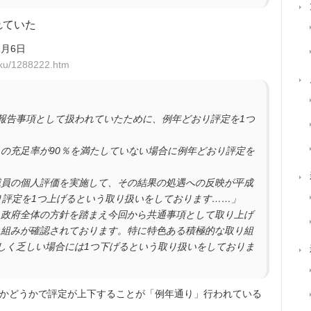
れていた
1月6日
roku/1288222.htm
報告事項として扱われていたために、例年どおり評定を1つ
の充足率が90％を満たしていない場合に例年どおり評定を
職員の個人評価を実施して、その結果の処遇への反映が平成
り評定を1つ上げるという取り扱いをしております……」
、政府全体の方針を踏まえ今回から共通事項として取り上げ
り組みが確認されております。特に特色ある積極的な取り組
しく乏しい場合には1つ下げるという取り扱いをしておりま
かどうかで評定が上下することが「例年通り」行われている