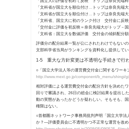
「国立大の評価を初めて反映 トップは奈良先端科技
「文科省が国立大を順位付け…トップは奈良先端大』
「文科省が国立大を順位付け…トップは奈良先端大」
「文科省、国立大に初のランク付け 交付金に反映」
「交付金に評価を初反映＝奈良先端大がトップ－国立
「文科省：国立大を数値評価 交付金の傾斜配分額公
評価分の配分結果一覧が公にされたわけでもないの
文部科学省当局がランキングを資料化し提供してい
1-5 重大な方針変更は不透明な手続きで行
○「国立大学法人等の運営費交付金に関するワーキ
http://www.mext.go.jp/component/b_menu/shingi/gij
相対評価による運営費交付金の配分方針を決めたワー
回りで審議され、26日の総会に検討結果を提出し
動の実態があったかどうか疑わしい。そもそも、国
権限はない。
○首都圏ネットワーク事務局批判声明「国立大学法
か？―評価委員会に不透明かつ不正常な運営を改める
http://www.shutoken-net.jp/2009/05/090525_4jimu