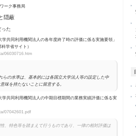
トワーク事務局
偽と隠蔽
だった
大学共同利用機関法人の各年度終了時の評価に係る実施要領」
文部科学省サイト）
ota/06030716.htm
れらの水準は、基本的には各国立大学法人等の設定した中
は意味を持たないことに留意する。
大学共同利用機関法人の中期目標期間の業務実績評価に係る実
ota/07042601.pdf
個性、特色等を踏まえて行うものであり、一律の相対評価は