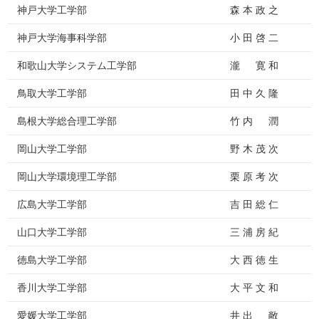
神戸大学工学部
森 本 政 之
神戸大学海事科学部
小 田 啓 二
和歌山大学システム工学部
瀧 寛 和
鳥取大学工学部
田 中 久 隆
島根大学総合理工学部
竹 内 潤
岡山大学工学部
野 木 茂 次
岡山大学環境理工学部
栗 原 考 次
広島大学工学部
吉 田 総 仁
山口大学工学部
三 浦 房 紀
徳島大学工学部
大 西 徳 生
香川大学工学部
大 平 文 和
愛媛大学工学部
井 出 敞