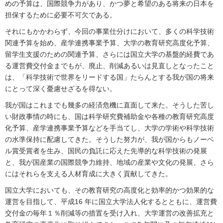
めの予算は、国際競争力があり、かつ夢と希望のある将来の日本を
担保するために必要不可欠である。
それにもかかわらず、今回の事業仕分けにおいて、多くの科学技術
関連予算を始め、産学連携事業予算、大学の教育研究高度化予算、
留学生支援のための関連予算、さらには国立大学の基盤的経費であ
る運営費交付金までもが、廃止、削減あるいは見直しとなったこと
は、「科学技術で世界をリードする国」たらんとする我が国の将来
にとって深く憂慮せざるを得ない。
我が国はこれまでも幾多の経済危機に直面して来た。そうした苦し
い財政事情の時にも、国は科学研究費補助金や各種の教育研究高度
化予算、産学連携事業予算などを手当てし、大学の学術や科学技術
の水準保持に配慮してきた。そうした努力が、我が国からもノーベ
ル賞受賞者を生み、国民の負託に応えた先導的な科学技術の発展
と、我が国産業の国際競争力維持、地域の産業や文化の発展、さら
にはそれらを支える人材育成に大きく貢献してきた。
国立大学においても、その教育研究の高度化と効率的かつ効果的な
運営を目指して、平成16 年に国立大学法人化するとともに、運営費
交付金の毎年１％削減等の措置を受け入れ、大学運営の改善拡充と