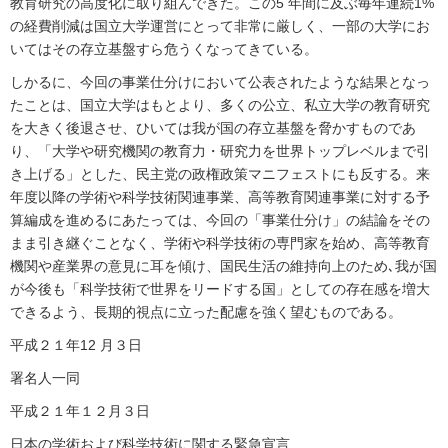
教育研究の高度化に取り組んできた。この5 年間に及ぶ毎年連続1%
の経費削減は国立大学運営にとって非常に厳しく、一部の大学にお
いてはその存立基盤すら危うくなってきている。
しかるに、今回の事業仕分けにおいて公表されたような結果となっ
たことは、国立大学はもとより、多くの公立、私立大学の教育研究
を大きく後退させ、ひいては我が国の存立基盤を脅かすものであ
り、「大学や研究機関の教育力・研究力を世界トップレベルまで引
き上げる」とした、民主党の政権政策マニフェストにも反する。来
年度以降の学術や科学技術関連事業、高等教育関連事業に対する予
算編成を進めるにあたっては、今回の「事業仕分け」の結論をその
まま引き継ぐことなく、学術や科学技術の専門家を始め、高等教育
機関や産業界の意見に耳を傾け、国民生活の維持向上のため､我が国
が今後も「科学技術で世界をリードする国」としての存在感を増大
できるよう、長期的視点に立った配慮を強く望むものである。
平成２１年12 月３日
署名人一同
平成２１年１２月３日
日本の学術および科学技術に関する緊急宣言