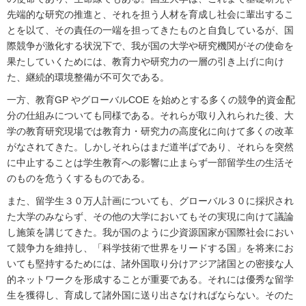
先端的な研究の推進と、それを担う人材を育成し社会に輩出するこ
とを以て、その責任の一端を担ってきたものと自負しているが、国
際競争が激化する状況下で、我が国の大学や研究機関がその使命を
果たしていくためには、教育力や研究力の一層の引き上げに向け
た、継続的環境整備が不可欠である。
一方、教育GP やグローバルCOE を始めとする多くの競争的資金配
分の仕組みについても同様である。それらが取り入れられた後、大
学の教育研究現場では教育力・研究力の高度化に向けて多くの改革
がなされてきた。しかしそれらはまだ道半ばであり、それらを突然
に中止することは学生教育への影響に止まらず一部留学生の生活そ
のものを危うくするものである。
また、留学生３０万人計画についても、グローバル３０に採択され
た大学のみならず、その他の大学においてもその実現に向けて議論
し施策を講じてきた。我が国のように少資源国家が国際社会におい
て競争力を維持し、「科学技術で世界をリードする国」を将来にお
いても堅持するためには、諸外国取り分けアジア諸国との密接な人
的ネットワークを形成することが重要である。それには優秀な留学
生を獲得し、育成して諸外国に送り出さなければならない。そのた