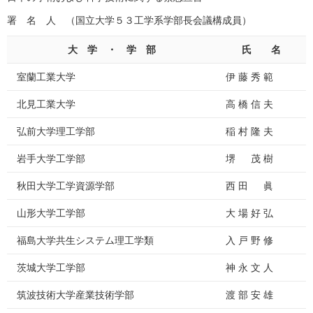
署 名 人 （国立大学５３工学系学部長会議構成員）
大 学 ・ 学 部
氏 名
室蘭工業大学
伊 藤 秀 範
北見工業大学
高 橋 信 夫
弘前大学理工学部
稲 村 隆 夫
岩手大学工学部
堺 茂 樹
秋田大学工学資源学部
西 田 眞
山形大学工学部
大 場 好 弘
福島大学共生システム理工学類
入 戸 野 修
茨城大学工学部
神 永 文 人
筑波技術大学産業技術学部
渡 部 安 雄