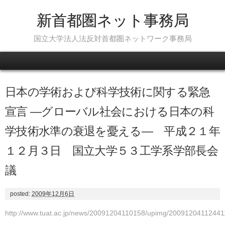
新首都圏ネット事務局
国立大学法人法反対首都圏ネットワーク事務局
Skip to content
日本の学術および科学技術に関する緊急
宣言 ―グローバル社会における日本の科
学技術水準の衰退を憂える― 平成２１年
１２月３日 国立大学５３工学系学部長会
議
posted:
2009年12月6日
http://www.tuat.ac.jp/news/20091204110158/upimg/2009120411244