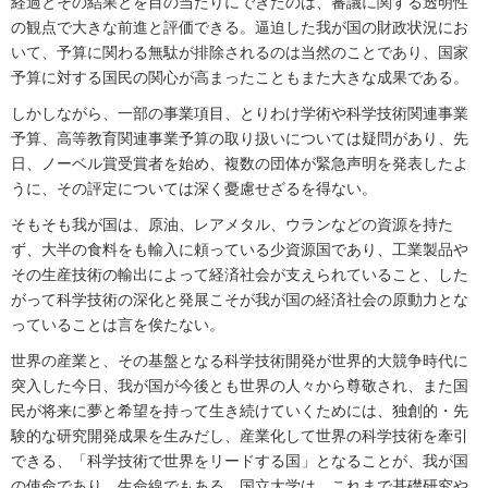
経過とその結果とを目の当たりにできたのは、審議に関する透明性
の観点で大きな前進と評価できる。逼迫した我が国の財政状況にお
いて、予算に関わる無駄が排除されるのは当然のことであり、国家
予算に対する国民の関心が高まったこともまた大きな成果である。
しかしながら、一部の事業項目、とりわけ学術や科学技術関連事業
予算、高等教育関連事業予算の取り扱いについては疑問があり、先
日、ノーベル賞受賞者を始め、複数の団体が緊急声明を発表したよ
うに、その評定については深く憂慮せざるを得ない。
そもそも我が国は、原油、レアメタル、ウランなどの資源を持た
ず、大半の食料をも輸入に頼っている少資源国であり、工業製品や
その生産技術の輸出によって経済社会が支えられていること、した
がって科学技術の深化と発展こそが我が国の経済社会の原動力とな
っていることは言を俟たない。
世界の産業と、その基盤となる科学技術開発が世界的大競争時代に
突入した今日、我が国が今後とも世界の人々から尊敬され、また国
民が将来に夢と希望を持って生き続けていくためには、独創的・先
験的な研究開発成果を生みだし、産業化して世界の科学技術を牽引
できる、「科学技術で世界をリードする国」となることが、我が国
の使命であり、生命線でもある。国立大学は、これまで基礎研究や