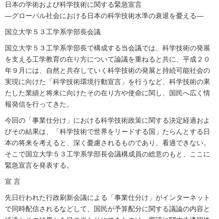
日本の学術および科学技術に関する緊急宣言
―グローバル社会における日本の科学技術水準の衰退を憂える―
国立大学５３工学系学部長会議
国立大学５３工学系学部長で構成する当会議では、科学技術の発展
を支える工学教育の在り方について論議を重ねると共に、平成２０
年９月には、自然と共存していく科学技術の発展と持続可能社会の
実現に向けた「科学技術環境行動宣言」を行うなど、科学技術の果
たした業績と将来に向けたその在り方や使命に関し、国民へ広く情
報発信を行ってきた。
今回の「事業仕分け」における科学技術政策に関する決定経過およ
びその結果は、「科学技術で世界をリードする国」たらんとする日
本の将来を考えると、深く憂慮されるものであり、看過できない。
そこで国立大学５３工学系学部長会議構成員の総意のもと、ここに
緊急宣言を発表する。
宣 言
先日行われた行政刷新会議による「事業仕分け」がインターネット
で同時配信されるなどして、国民が予算配分に関する議論の内容と