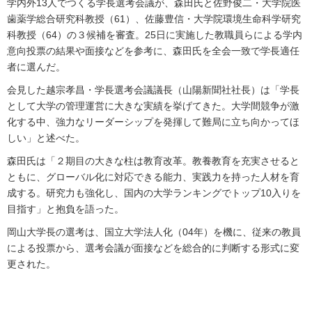
学内外13人でつくる学長選考会議が、森田氏と佐野俊二・大学院医
歯薬学総合研究科教授（61）、佐藤豊信・大学院環境生命科学研究
科教授（64）の３候補を審査。25日に実施した教職員らによる学内
意向投票の結果や面接などを参考に、森田氏を全会一致で学長適任
者に選んだ。
会見した越宗孝昌・学長選考会議議長（山陽新聞社社長）は「学長
として大学の管理運営に大きな実績を挙げてきた。大学間競争が激
化する中、強力なリーダーシップを発揮して難局に立ち向かってほ
しい」と述べた。
森田氏は「２期目の大きな柱は教育改革。教養教育を充実させると
ともに、グローバル化に対応できる能力、実践力を持った人材を育
成する。研究力も強化し、国内の大学ランキングでトップ10入りを
目指す」と抱負を語った。
岡山大学長の選考は、国立大学法人化（04年）を機に、従来の教員
による投票から、選考会議が面接などを総合的に判断する形式に変
更された。