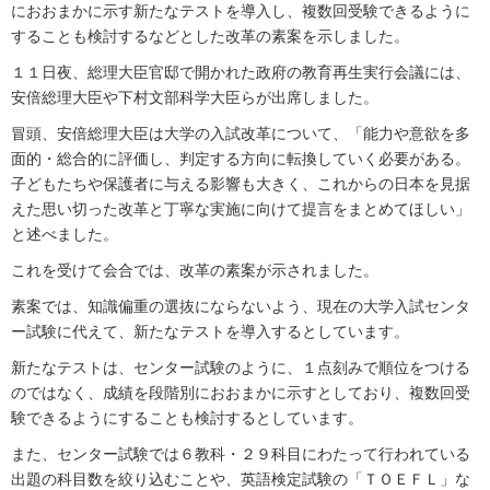
におおまかに示す新たなテストを導入し、複数回受験できるように
することも検討するなどとした改革の素案を示しました。
１１日夜、総理大臣官邸で開かれた政府の教育再生実行会議には、
安倍総理大臣や下村文部科学大臣らが出席しました。
冒頭、安倍総理大臣は大学の入試改革について、「能力や意欲を多
面的・総合的に評価し、判定する方向に転換していく必要がある。
子どもたちや保護者に与える影響も大きく、これからの日本を見据
えた思い切った改革と丁寧な実施に向けて提言をまとめてほしい」
と述べました。
これを受けて会合では、改革の素案が示されました。
素案では、知識偏重の選抜にならないよう、現在の大学入試センタ
ー試験に代えて、新たなテストを導入するとしています。
新たなテストは、センター試験のように、１点刻みで順位をつける
のではなく、成績を段階別におおまかに示すとしており、複数回受
験できるようにすることも検討するとしています。
また、センター試験では６教科・２９科目にわたって行われている
出題の科目数を絞り込むことや、英語検定試験の「ＴＯＥＦＬ」な