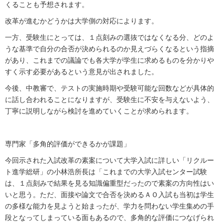
くることも予想されます。
改革が進むかどうかは大学側の対応によります。
一方、受験生にとっては、１点刻みの選抜ではなくなる分、どのよ
うな基準で自分の合否が決められるのか見えづらくなるという指摘
があり、これまでの議論でも各大学が学生に求めるものを分かりや
すく示す必要があるという意見が出されました。
今後、中教審で、テストの実施時期や受験可能な回数などが具体的
に話し合われることになりますが、受験生に不安を与えないよう、
丁寧に説明しながら検討を進めていくことが求められます。
専門家「多角的評価ができるかが課題」
今回示された入試改革の素案について大学入試に詳しい「リクルー
ト進学総研」の小林浩所長は「これまでの大学入試センター試験
は、１点刻みで結果を見る知識偏重型だったので素案の方向性はい
いと思う。ただ、面接や論文で合否を決めるＡＯ入試も当初は学生
の多様な能力を見ようと始まったが、学力を問わない学生集めの手
段となってしまっている面もあるので、多角的な評価につなげられ