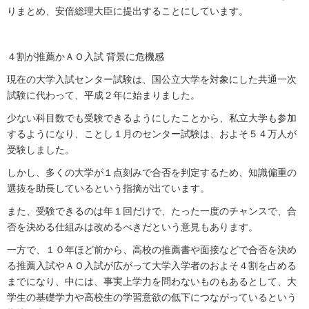
りまとめ、安倍総理大臣に提出することにしています。
４割が推薦かＡＯ入試 背景に危機感
現在の大学入試センター試験は、国公立大学を対象にした共通一次
試験に代わって、平成２年に始まりました。
少ない科目数でも受験できるようにしたことから、私立大学も参加
するようになり、ことし１月のセンター試験は、およそ５４万人が
受験しました。
しかし、多くの大学が１点刻みで合否を判定するため、知識偏重の
選抜を助長しているという指摘が出ています。
また、受験できるのは年１回だけで、たった一度のチャンスで、合
否を決める仕組みは改めるべきだという意見もあります。
一方で、１０年ほど前から、高校の推薦書や面接などで合否を決め
る推薦入試やＡＯ入試が広がって大学入学者のおよそ４割を占める
までになり、中には、事実上学力を問わないものもあるとして、大
学生の基礎学力や高校生の学習意欲の低下につながっているという