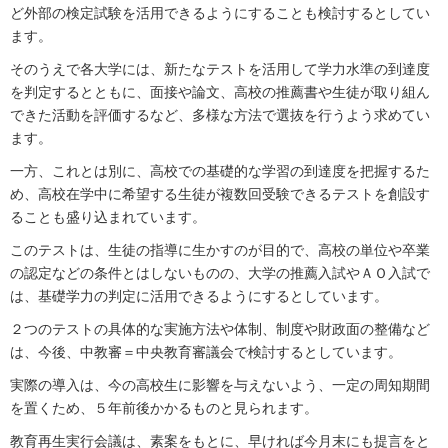
ど外部の検定試験を活用できるようにすることも検討するとしてい
ます。
そのうえで各大学には、新たなテストを活用して学力水準の到達度
を判定するとともに、面接や論文、高校の推薦書や生徒が取り組ん
できた活動を評価するなど、多様な方法で選抜を行うよう求めてい
ます。
一方、これとは別に、高校での基礎的な学習の到達度を把握するた
め、高校在学中に希望する生徒が複数回受験できるテストを創設す
ることも盛り込まれています。
このテストは、生徒の指導に生かすのが目的で、高校の単位や卒業
の認定などの条件とはしないものの、大学の推薦入試やＡＯ入試で
は、基礎学力の判定に活用できるようにするとしています。
２つのテストの具体的な実施方法や体制、制度や財政面の整備など
は、今後、中教審＝中央教育審議会で検討するとしています。
実際の導入は、今の高校生に影響を与えないよう、一定の周知期間
を置くため、５年前後かかるものと見られます。
教育再生実行会議は、素案をもとに、早ければ今月末にも提言をと