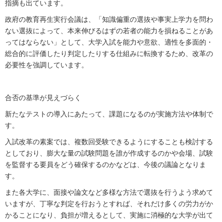
指摘も出ています。
政府の教育再生実行会議は、「知識偏重の選抜や事実上学力を問わ
ない選抜によって、本来伸びるはずの若者の能力を損ねることがあ
ってはならない」として、大学入試を能力や意欲、適性を多面的・
総合的に評価したり判定したりする仕組みに転換するため、改革の
必要性を強調しています。
合否の基準が見えづらく
新たなテストの導入にあたって、課題になるのが実施方法や体制で
す。
入試改革の素案では、複数回受験できるようにすることも検討する
としており、膨大な量の試験問題を誰が作成するのかや会場、試験
を監督する要員をどう確保するのかなどは、今後の議論となりま
す。
また各大学に、面接や論文など多様な方法で選抜を行うよう求めて
いますが、丁寧な判定を行おうとすれば、それだけ多くの労力がか
かることになり、負担が増えるとして、実施に消極的な大学が出て