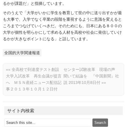
るかが課題だ」と指摘しています。
そのうえで「大学がいかに学生を教育して世の中に送り出すかが最
も大事で、入学でなく卒業の段階を重視するように意識を変えると
ころまでつなげていくべきだ。そのためにも、日本にある８００の
大学が個性を明らかにして求める人材を高校や社会に発信していけ
るかが大きなポイントになる」と話しています。
全国的大学関連報道
««
全高校で到達度テスト創設
センター試験改革 現場の声
大学入試改革 再生会議が提言
聞いて結論を 『中国新聞』社
へ ＭＳＮ産経ニュース配信記
説 2013年10月8日付
»»
事２０１３年１０月１２日付
サイト内検索