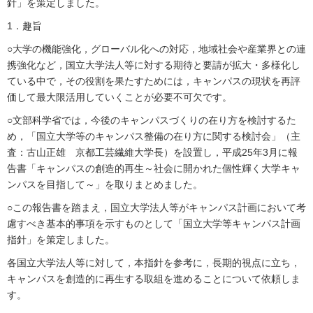
針」を策定しました。
1．趣旨
○大学の機能強化，グローバル化への対応，地域社会や産業界との連
携強化など，国立大学法人等に対する期待と要請が拡大・多様化し
ている中で，その役割を果たすためには，キャンパスの現状を再評
価して最大限活用していくことが必要不可欠です。
○文部科学省では，今後のキャンパスづくりの在り方を検討するた
め，「国立大学等のキャンパス整備の在り方に関する検討会」（主
査：古山正雄 京都工芸繊維大学長）を設置し，平成25年3月に報
告書「キャンパスの創造的再生～社会に開かれた個性輝く大学キャ
ンパスを目指して～」を取りまとめました。
○この報告書を踏まえ，国立大学法人等がキャンパス計画において考
慮すべき基本的事項を示すものとして「国立大学等キャンパス計画
指針」を策定しました。
各国立大学法人等に対して，本指針を参考に，長期的視点に立ち，
キャンパスを創造的に再生する取組を進めることについて依頼しま
す。