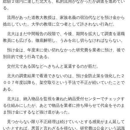
総額２億円に達した北大も、私的流用がなかったか調査を進めてい
る。
流用があった道教大教授は、家族名義の宿泊代などを預け金から
捻出していた。大学の教壇に立つ者として許されない行為だ。
北大はまだ中間報告の段階で、今後、期間を拡大して調査を退職
教員にも広げる。徹底解明し、うみを出し切らなければならない。
預け金は、年度末に使い切れなかった研究費を業者に預け、後で
別目的で使う行為である。
交付元である国などへきちんと返還するのが筋だ。
北大の調査結果で看過できないのは、預け金防止策を強化した２
００７年度以降も、架空取引という手法で不正が続いていたことで
ある。
北大は、納入物品を監視を兼ねた納品受付センターでチェックす
る仕組みにしたが、あとで物品を業者に持ち帰らせて代金をそのま
ま預け金にするなど抜け道があった。
見つからない限り不正経理は続けていいとする感覚がまん延して
いたとすれば、悪質と言わざるを得ない。研究費は公金という認識