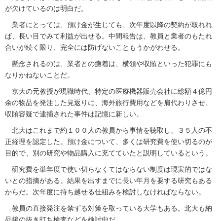
が欠けているのは明白だ。
業者にとっては、預け金が生じても、次年度以降の契約が取れれ
ば、長い目でみて利益が出せる。中間報告は、教員と業者のもたれ
合いが続く限り、完全には防げないこともうかがわせる。
懸念されるのは、業者との癒着は、横領や収賄といった犯罪にも
なりかねないことだ。
京大の元教授が現職時代、特定の医療機器販売会社に総額４億円
余の物品を発注した見返りに、海外旅行費用などを肩代わりさせ、
収賄容疑で逮捕された事件は記憶に新しい。
北大はこれまで約１００人の教員から事情を聴取し、３５人の不
正経理を認定した。預け金について、多くは研究費を使い切るのが
目的で、別の研究や物品購入に充てていたと説明しているという。
研究費を単年度で使い切らなくてはならない制度は現実的ではな
いとの指摘がある。結果を出すまでに長い年月を要する研究もある
からだ。次年度に持ち越せる仕組みを検討しなければならない。
教員の直接発注を禁ずる対策を取っている大学もある。北大も納
品後の抜き打ち検査などを検討中だ。